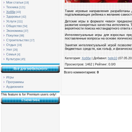
Мои статьи
[19]
Техника
[121]
Такие игровые направления разработаны д
Хобби
[43]
подталкивающих ребенка к желанию самост
Здоровье
[42]
Детские игры в формате «квиз» предназна
Услуги
[111]
развитие конкретных качества интеллекта. 
Общество
[54]
вероятности поиска нестандартного ответа
Экономика
[37]
Интеллектуальные игры для взрослых пре
Покупки
[98]
поставленные вопросы на основе логическо
Строительство
[17]
Отдых
Занятия интеллектуальной игрой позволя
[19]
бюджетных средств, как гольф, и физическо
Уют
[26]
Семья
[4]
Категория
:
Хобби
|
Добавил
:
help10
(07.05.20
Культура
[45]
Просмотров
:
1462
|
Рейтинг
:
0.0
/
0
Всё для мобильного
Всего комментариев
:
0
Игры
Программы
Аудиокниги
This feature is for Premium users only!
Статистика