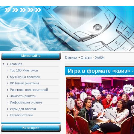
Суббота, 08.08.2026, 16:00
Меню сайта
Главная
»
Статьи
»
Хобби
Главная
Игра в формате «квиз» 
Top 100 Рингтонов
Музыка на телефон
ХИТовые рингтоны
Рингтоны пользователей
Заказать рингтон
Информация о сайте
Игры для Android
Каталог статей
Категории