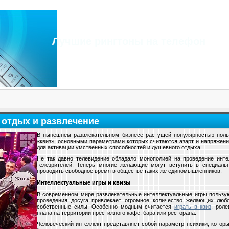
Лучшие рингтоны на телефон
- отдых и развлечение
В нынешнем развлекательном бизнесе растущей популярностью поль
«квиз», основными параметрами которых считаются азарт и напряжени
для активации умственных способностей и душевного отдыха.
Не так давно телевидение обладало монополией на проведение инт
телезрителей. Теперь многие желающие могут вступить в специаль
проводить свободное время в обществе таких же единомышленников.
Интеллектуальные игры и квизы
В современном мире развлекательные интеллектуальные игры пользую
проведения досуга привлекает огромное количество желающих любо
собственные силы. Особенно модным считается
играть в квиз
, рол
плана на территории престижного кафе, бара или ресторана.
Человеческий интеллект представляет собой параметр психики, котор