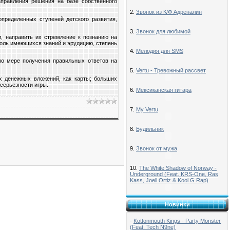
аправления решения на базе собственного
2.
Звонок из К/Ф Адреналин
определенных ступеней детского развития,
3.
Звонок для любимой
и, направить их стремление к познанию на
троль имеющихся знаний и эрудицию, степень
4.
Мелодия для SMS
по мере получения правильных ответов на
5.
Vertu - Тревожный рассвет
х денежных вложений, как карты; больших
серьезности игры.
6.
Мексиканская гитара
7.
My Vertu
8.
Будильник
9.
Звонок от мужа
10.
The White Shadow of Norway -
Underground (Feat. KRS-One, Ras
Kass, Joell Ortiz & Kool G Rap)
Новинки
-
Kottonmouth Kings - Party Monster
(Feat. Tech N9ne)