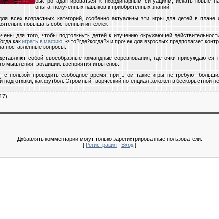
быстро адаптироваться к неординарным ситуациям, искать новые н
опыта, полученных навыков и приобретенных знаний.
ля всех возрастных категорий, особенно актуальны эти игры для детей в плане 
оятельно повышать собственный интеллект.
чены для того, чтобы подтолкнуть детей к изучению окружающей действительност
Тогда как
играть в мафию
, «что?где?когда?» и прочее для взрослых предполагает кон
 на поставленные вопросы.
дставляют собой своеобразные командные соревнования, где очки присуждаются 
го мышления, эрудиции, восприятия игры слов.
ет с пользой проводить свободное время, при этом такие игры не требуют больши
й подготовки, как футбол. Огромный творческий потенциал заложен в бескорыстной не
17)
Добавлять комментарии могут только зарегистрированные пользователи.
[
Регистрация
|
Вход
]