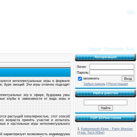
Приветствую Вас
Гость
|
RSS
Главная
|
Регистрация
|
Вход
Авторизация
Логин:
Пароль:
запомнить
зуются интеллектуальные игры в формате
Забыл пароль
|
Регистрация
е, буря эмоций. Эти игры отлично подходят
Найти рингтон
еллектуальных игр в эфире, будоража умы
ные клубы в зависимости от вида игры и
тся растущей популярностью, этот способ
TOP-10 Рингтонов
го возраста принять участие и испытать
евые и настольные игры интеллектуального
1.
Kottonmouth Kings - Party Monster
(Feat. Tech N9ne)
ый характеризует возможность индивидуума