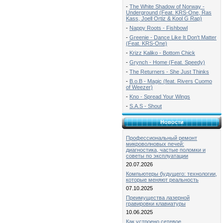
-
The White Shadow of Norway -
Underground (Feat. KRS-One, Ras
Kass, Joell Ortiz & Kool G Rap)
-
Nappy Roots - Fishbowl
-
Greenie - Dance Like It Don't Matter
(Feat. KRS-One)
-
Krizz Kaliko - Bottom Chick
-
Grynch - Home (Feat. Speedy)
-
The Returners - She Just Thinks
-
B.o.B - Magic (feat. Rivers Cuomo
of Weezer)
-
Kno - Spread Your Wings
-
S.A.S - Shout
Новости
Профессиональный ремонт
микроволновых печей:
диагностика, частые поломки и
советы по эксплуатации
20.07.2026
Компьютеры будущего: технологии,
которые меняют реальность
07.10.2025
Преимущества лазерной
гравировки клавиатуры
10.06.2025
Как устроено сетевое