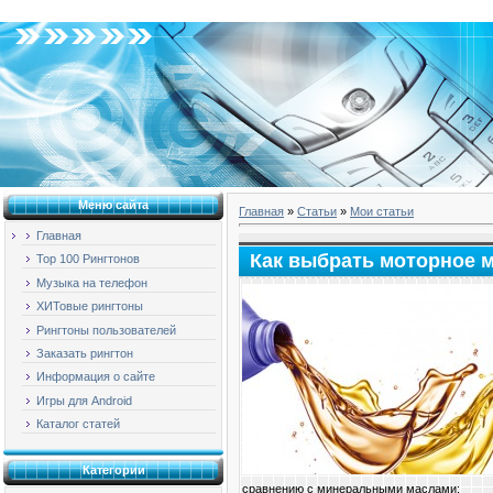
Среда, 05.08.2026, 07:21
Меню сайта
Главная
»
Статьи
»
Мои статьи
Главная
Как выбрать моторное 
Top 100 Рингтонов
Музыка на телефон
ХИТовые рингтоны
Рингтоны пользователей
Заказать рингтон
Информация о сайте
Игры для Android
Каталог статей
Категории
сравнению с минеральными маслами: