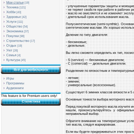
Мои статьи
[19]
- улучшенные параметры защиты и моющие
Техника
[121]
- не теряют свойств при работе в рабочих 
Хобби
[43]
- масло не окисляется и не изменяет экспл
- длительный срок использования масла.
Здоровье
[42]
Услуги
[111]
Полусинтетические (semi-synthtic). Осно
Общество
[54]
синтетическим маслам. Их хорошо использов
Экономика
[37]
Деление по типу двигателя:
Покупки
[98]
Строительство
[17]
- бензиновые;
- дизельные.
Отдых
[19]
Уют
[26]
Вы легко сможете определить их тип, посмо
Семья
[4]
- S (service) — бензиновые двигатели;
Культура
[45]
- C (comercial) — дизельные двигатели.
Всё для мобильного
Разделение по вязкостным и температурны
- летние;
Игры
- зимние;
Программы
- универсальные (всесезонные).
Аудиокниги
Существует 6 зимних классов вязкости и 5 
This feature is for Premium users only!
Основные тонкости выбора моторного масл
Статистика
Перед покупкой моторного масла изучите и
нашли, проконсультируйтесь у официаль
неправильный выбор.
Обратите внимание на температурные услов
тип масла, следуя маркировкам.
Если вы будете придерживаться этих прост