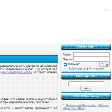
Приветствую Вас
Гость
|
RSS
Главная
|
Регистрация
|
Вход
Авторизация
Логин:
Пароль:
запомнить
 работоспособность двигателя. Ассортимент
Забыл пароль
|
Регистрация
лать неправильный выбор. Существует ряд
и
купить моторное масло
. Интернет-магазин
Найти рингтон
TOP-10 Рингтонов
ки нефти. Это самый дешевый вид моторного
ературы окружающей среды, окисление.
1.
Kottonmouth Kings - Party Monster
их веществ и имеют много преимуществ по
(Feat. Tech N9ne)