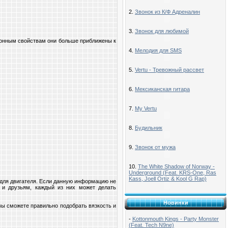
2.
Звонок из К/Ф Адреналин
3.
Звонок для любимой
ионным свойствам они больше приближены к
4.
Мелодия для SMS
5.
Vertu - Тревожный рассвет
6.
Мексиканская гитара
7.
My Vertu
8.
Будильник
9.
Звонок от мужа
10.
The White Shadow of Norway -
Underground (Feat. KRS-One, Ras
Kass, Joell Ortiz & Kool G Rap)
 для двигателя. Если данную информацию не
 и друзьям, каждый из них может делать
Новинки
вы сможете правильно подобрать вязкость и
-
Kottonmouth Kings - Party Monster
(Feat. Tech N9ne)