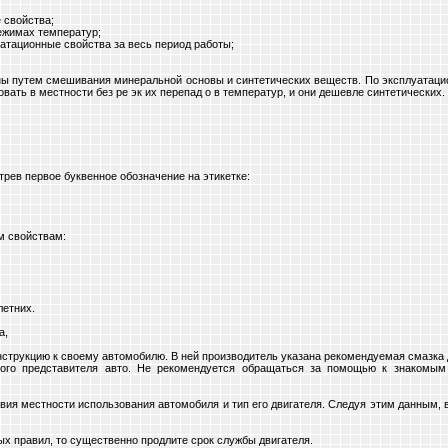
 свойства;
режимах температур;
уатационные свойства за весь период работы;
ваны путем смешивания минеральной основы и синтетических веществ. По эксплуатац
ать в местности без ре эк их перепад о в температур, и они дешевле синтетических.
трев первое буквенное обозначение на этикетке:
м свойствам:
летних.
а,
нструкцию к своему автомобилю. В ней производитель указана рекомендуемая смазка
ного представителя авто. Не рекомендуется обращаться за помощью к знакомым
ия местности использования автомобиля и тип его двигателя. Следуя этим данным, 
ых правил, то существенно продлите срок службы двигателя.