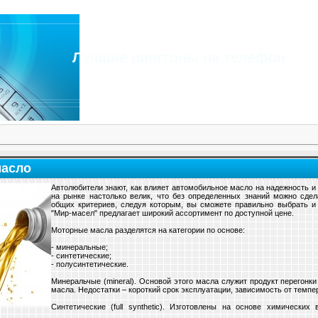
Лучшие рингтоны на телефон
масло
Автолюбители знают, как влияет автомобильное масло на надежность и
на рынке настолько велик, что без определенных знаний можно сде
общих критериев, следуя которым, вы сможете правильно выбрать 
"Мир-масел" предлагает широкий ассортимент по доступной цене.
Моторные масла разделятся на категории по основе:
- минеральные;
- синтетические;
- полусинтетические.
Минеральчые (mineral). Основой этого масла служит продукт перегон
масла. Недостатки – короткий срок эксплуатации, зависимость от темп
Синтетические (full synthetic). Изготовлены на основе химическ