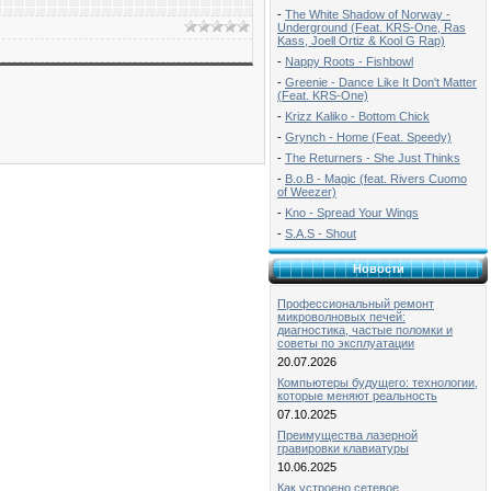
-
The White Shadow of Norway -
Underground (Feat. KRS-One, Ras
Kass, Joell Ortiz & Kool G Rap)
-
Nappy Roots - Fishbowl
-
Greenie - Dance Like It Don't Matter
(Feat. KRS-One)
-
Krizz Kaliko - Bottom Chick
-
Grynch - Home (Feat. Speedy)
-
The Returners - She Just Thinks
-
B.o.B - Magic (feat. Rivers Cuomo
of Weezer)
-
Kno - Spread Your Wings
-
S.A.S - Shout
Новости
Профессиональный ремонт
микроволновых печей:
диагностика, частые поломки и
советы по эксплуатации
20.07.2026
Компьютеры будущего: технологии,
которые меняют реальность
07.10.2025
Преимущества лазерной
гравировки клавиатуры
10.06.2025
Как устроено сетевое