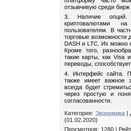
платформу часто мож
отзывчивую среди бирж 
3. Наличие опций.
криптовалютами н
пользователям. В част
торговые возможности 
DASH и LTC. Их можно 
Кроме того, разнообр
такие карты, как Visa 
переводы, способствует
4. Интерфейс сайта. П
также имеет важное з
всегда будет стремить
через простую и поня
согласованности.
Категория
:
Экономика
|
(01.02.2020)
Просмотров
:
1280
|
Рейт