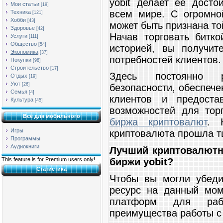
yobit делает ее досто
Мои статьи
[19]
всем мире. С огромно
Техника
[121]
Хобби
[43]
может быть признана то
Здоровье
[42]
Начав торговать битк
Услуги
[111]
Общество
[54]
историей, вы получит
Экономика
[37]
потребностей клиентов.
Покупки
[98]
Строительство
[17]
Здесь постоянно 
Отдых
[19]
Уют
[26]
безопасности, обеспеч
Семья
[4]
клиентов и предоста
Культура
[45]
возможностей для тор
Всё для мобильного
биржа криптовалют
. 
Игры
криптовалюта прошла т
Программы
Аудиокниги
Лучший криптовалютн
биржи yobit?
This feature is for Premium users only!
Статистика
Чтобы вы могли убедит
ресурс на данный мом
платформ для раб
преимущества работы с