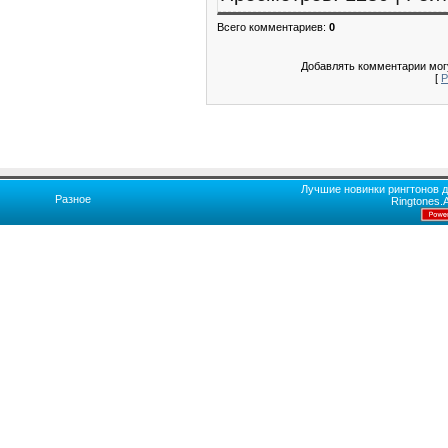
Всего комментариев
:
0
Добавлять комментарии могу
[
Р
Лучшие новинки рингтонов д
Разное
Ringtones.