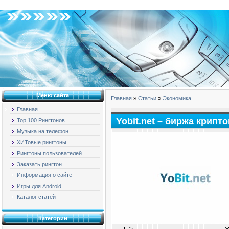
Воскресенье, 09.08.2026, 05:03
Меню сайта
Главная
»
Статьи
»
Экономика
Главная
Yobit.net – биржа крип
Top 100 Рингтонов
Музыка на телефон
ХИТовые рингтоны
Рингтоны пользователей
Заказать рингтон
Информация о сайте
Игры для Android
Каталог статей
Категории