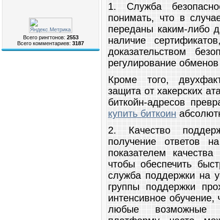
1. Служба безопасн
понимать, что в случа
переданы каким-либо д
Всего рингтонов:
2553
наличие сертификато
Всего комментариев:
3187
доказательством безо
регулирование обменов
Кроме того, двухфак
защита от хакерских ат
биткойн-адресов превр
купить биткоин
абсолютн
2. Качество поддер
получение ответов н
показателем качества
чтобы обеспечить быст
служба поддержки на y
группы поддержки про
интенсивное обучение,
любые возможные 