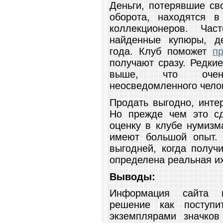
Деньги, потерявшие св
оборота, находятся 
коллекционеров. Час
найденные купюры, д
года. Клуб поможет
п
получают сразу. Редки
выше, что очень
неосведомленного чело
Продать выгодно, инте
Но прежде чем это сд
оценку в клубе нумизм
имеют большой опыт. 
выгодней, когда получ
определена реальная их
Выводы:
Информация сайта п
решение как поступи
экземплярами значков