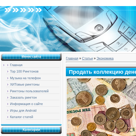
Вторник, 04.08.2026, 09:52
Меню сайта
Главная
»
Статьи
»
Экономика
Главная
Продать коллекцию ден
Top 100 Рингтонов
Музыка на телефон
ХИТовые рингтоны
Рингтоны пользователей
Заказать рингтон
Информация о сайте
Игры для Android
Каталог статей
Категории