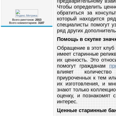
предварительному взаи
Чтобы определить ценн
обратиться за консуль
который находится ря
Всего рингтонов:
2553
Всего комментариев:
3187
специалисты помогут у
ряд других дополнитель
Помощь в скупке знач
Обращение в этот клуб 
имеет старинные реликв
их ценность. Это относ
помогут гражданам
пр
влияет количество
приуроченных к тем ил
их изготовления, и мн
знают только коллекци
оценку, и познакомят 
интерес.
Ценные старинные ба