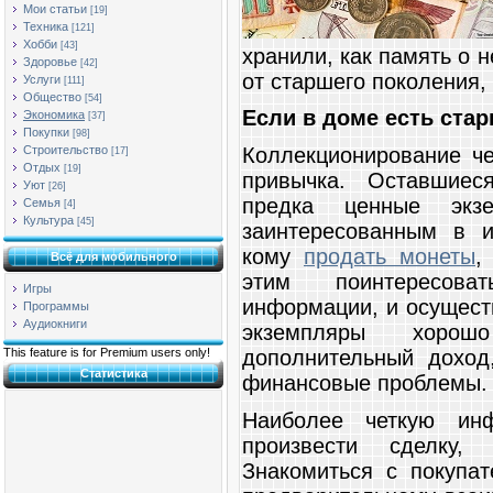
Мои статьи
[19]
Техника
[121]
Хобби
[43]
хранили, как память о 
Здоровье
[42]
от старшего поколения,
Услуги
[111]
Общество
[54]
Если в доме есть ста
Экономика
[37]
Покупки
[98]
Коллекционирование че
Строительство
[17]
Отдых
[19]
привычка. Оставшиес
Уют
[26]
предка ценные экзе
Семья
[4]
Культура
[45]
заинтересованным в и
кому
продать монеты
,
Всё для мобильного
этим поинтересова
Игры
информации, и осущест
Программы
Аудиокниги
экземпляры хорош
дополнительный доход
This feature is for Premium users only!
Статистика
финансовые проблемы.
Наиболее четкую ин
произвести сделку,
Знакомиться с покупа