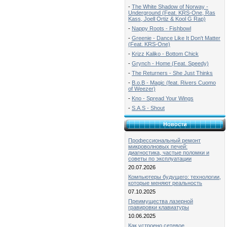
-
The White Shadow of Norway -
Underground (Feat. KRS-One, Ras
Kass, Joell Ortiz & Kool G Rap)
-
Nappy Roots - Fishbowl
-
Greenie - Dance Like It Don't Matter
(Feat. KRS-One)
-
Krizz Kaliko - Bottom Chick
-
Grynch - Home (Feat. Speedy)
-
The Returners - She Just Thinks
-
B.o.B - Magic (feat. Rivers Cuomo
of Weezer)
-
Kno - Spread Your Wings
-
S.A.S - Shout
Новости
Профессиональный ремонт
микроволновых печей:
диагностика, частые поломки и
советы по эксплуатации
20.07.2026
Компьютеры будущего: технологии,
которые меняют реальность
07.10.2025
Преимущества лазерной
гравировки клавиатуры
10.06.2025
Как устроено сетевое