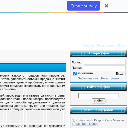
Приветствую Вас
Гость
|
RSS
Главная
|
Регистрация
|
Вход
Авторизация
Логин:
Пароль:
запомнить
елями каких-то товаров или продуктов,
Забыл пароль
|
Регистрация
, чтобы увеличить объемы продаж, а значит
в решения данной проблемы, и уже сделав
следует продемонстрировать потенциальным
Найти рингтон
х сомнений.
лей, производитель старается снизить цены
деленная грань, после которой производство
 методы и способы продвижения и одним из
артнера доставки грузов или товаров. Как
ечивает солидную экономию клиенту и он уже
TOP-10 Рингтонов
1.
Kottonmouth Kings - Party Monster
(Feat. Tech N9ne)
гут сэкономить на расходах по доставке и