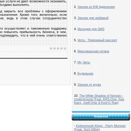
ые услуги не дают возможности экономить,
бходимо выполнять.
2.
Звонок из К/Ф Адреналин
д закрыть все проблемы с оформлением
азначения. Кроме того, желательно, если
3.
Звонок для любимой
чик, ведь в этом случае сотрудничество
его осуществляет и таможенную поддержку
4.
Мелодия для SMS
но повысить прибыльность бизнеса, в чем,
подтвердить, что в ней очень ответственно
5.
Vertu - Тревожный рассвет
6.
Мексиканская гитара
7.
My Vertu
8.
Будильник
9.
Звонок от мужа
10.
The White Shadow of Norway -
Underground (Feat. KRS-One, Ras
Kass, Joell Ortiz & Kool G Rap)
Новинки
-
Kottonmouth Kings - Party Monster
(Feat. Tech N9ne)