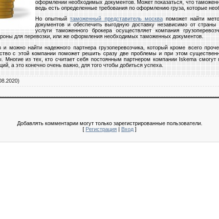
оформлении необходимых документов. Может показаться, что таможенн
ведь есть определенные требования по оформлению груза, которые нео
Но опытный
таможенный представитель москва
поможет найти мето
документов и обеспечить выгодную доставку независимо от страны н
услуги таможенного брокера осуществляет компания грузоперевоз
тороны для перевозки, или же оформления необходимых таможенных документов.
 и можно найти надежного партнера грузоперевозчика, который кроме всего проч
ество с этой компании поможет решить сразу две проблемы и при этом существен
. Многие из тех, кто считает себя постоянным партнером компании Iskema смогут 
й, а это конечно очень важно, для того чтобы добиться успеха.
08.2020)
Добавлять комментарии могут только зарегистрированные пользователи.
[
Регистрация
|
Вход
]