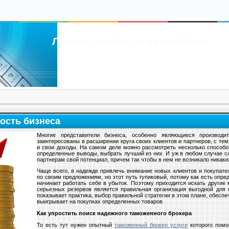
Лучшие рингтоны на телефон
ость бизнеса
Многие представители бизнеса, особенно являющиеся производит
заинтересованы в расширении круга своих клиентов и партнеров, с тем
и свои доходы. На самом деле можно рассмотреть несколько способо
определенные выводы, выбрать лучший из них. И уж в любом случае 
партнерам свой потенциал, причем так чтобы в нем не возникало никаки
Чаще всего, в надежде привлечь внимание новых клиентов и покупате
по своим предложениям, но этот путь тупиковый, потому как есть опре
начинает работать себе в убыток. Поэтому приходится искать другие
серьезных резервов является правильная организация выгодной для п
показывает практика, выбор правильной стратегии в этом плане, обесп
выигрывает на покупках определенных товаров.
Как упростить поиск надежного таможенного брокера
То есть тут нужен опытный
таможенный брокер услуги
которого помо