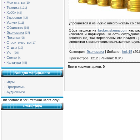
Мои статьи
[19]
Техника
[121]
Хобби
[43]
Здоровье
[42]
Услуги
[111]
упрощается и не нужно никого искать со с
Общество
[54]
Обратившись на
broker.iskema.com
как раз
Экономика
[37]
клиентов и партнеров. То есть сотруднич
Покупки
конечно же, заинтересованы его владельцы
[98]
относятся к выполнению возложенных функци
Строительство
[17]
Отдых
[19]
Категория
:
Экономика
|
Добавил
:
help15
(20.
Уют
[26]
Семья
Просмотров
:
1212
|
Рейтинг
:
0.0
/
0
[4]
Культура
[45]
Всего комментариев
:
0
Всё для мобильного
Игры
Программы
Аудиокниги
This feature is for Premium users only!
Статистика