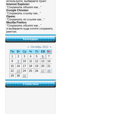
используете, выбираете пункт:
Internet Explorer:
"Сохранить объект как..."
Google Chrome:
"Сохранить ссылку как..."
Opera:
"Сохранить по ссылке как..."
Mozilla Firefox:
"Сохранить объект как..."
и выбираете куда хотите сохранить
рингтон.
Календарь
«
Октябрь 2012
»
Пн
Вт
Ср
Чт
Пт
Сб
Вс
1
2
3
4
5
6
7
8
9
10
11
12
13
14
15
16
17
18
19
20
21
22
23
24
25
26
27
28
29
30
31
Статистика