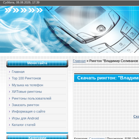
Суббота, 08.08.2026, 17:39
Главная
» Рингтон "Владимир Селиванов
Меню сайта
Главная
Скачать рингтон: "Влади
Top 100 Рингтонов
Музыка на телефон
ХИТовые рингтоны
Рингтоны пользователей
Заказать рингтон
Информация о сайте
Ск
Игры для Android
Каталог статей
Категории
Категория
:
Саундтреки
|
Просмотров
: 9186 |
Рей