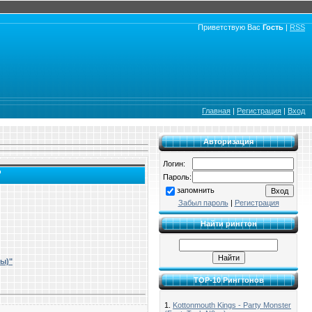
Приветствую Вас
Гость
|
RSS
Главная
|
Регистрация
|
Вход
Авторизация
Логин:
"
Пароль:
запомнить
Забыл пароль
|
Регистрация
Найти рингтон
ы)"
TOP-10 Рингтонов
1.
Kottonmouth Kings - Party Monster