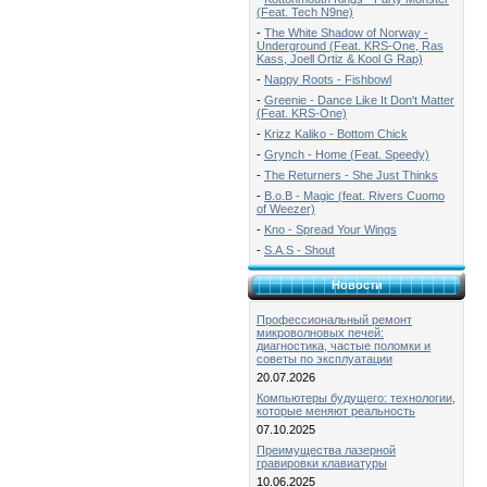
(Feat. Tech N9ne)
-
The White Shadow of Norway -
Underground (Feat. KRS-One, Ras
Kass, Joell Ortiz & Kool G Rap)
-
Nappy Roots - Fishbowl
-
Greenie - Dance Like It Don't Matter
(Feat. KRS-One)
-
Krizz Kaliko - Bottom Chick
-
Grynch - Home (Feat. Speedy)
-
The Returners - She Just Thinks
-
B.o.B - Magic (feat. Rivers Cuomo
of Weezer)
-
Kno - Spread Your Wings
-
S.A.S - Shout
Новости
Профессиональный ремонт
микроволновых печей:
диагностика, частые поломки и
советы по эксплуатации
20.07.2026
Компьютеры будущего: технологии,
которые меняют реальность
07.10.2025
Преимущества лазерной
гравировки клавиатуры
10.06.2025