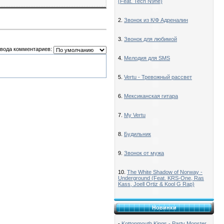
(Feat. Tech N9ne)
2.
Звонок из К/Ф Адреналин
3.
Звонок для любимой
вода комментариев:
4.
Мелодия для SMS
5.
Vertu - Тревожный рассвет
6.
Мексиканская гитара
7.
My Vertu
8.
Будильник
9.
Звонок от мужа
10.
The White Shadow of Norway -
Underground (Feat. KRS-One, Ras
Kass, Joell Ortiz & Kool G Rap)
Новинки
-
Kottonmouth Kings - Party Monster