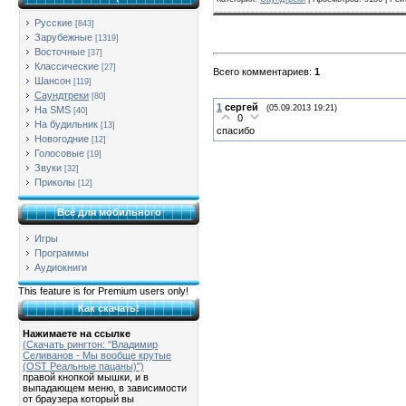
Русские
[843]
Зарубежные
[1319]
Восточные
[37]
Классические
[27]
Всего комментариев
:
1
Шансон
[119]
Саундтреки
[80]
1
сергей
(05.09.2013 19:21)
На SMS
[40]
0
На будильник
[13]
спасибо
Новогодние
[12]
Голосовые
[19]
Звуки
[32]
Приколы
[12]
Всё для мобильного
Игры
Программы
Аудиокниги
This feature is for Premium users only!
Как скачать!
Нажимаете на ссылке
(Скачать рингтон: "Владимир
Селиванов - Мы вообще крутые
(OST Реальные пацаны)")
правой кнопкой мышки, и в
выпадающем меню, в зависимости
от браузера который вы