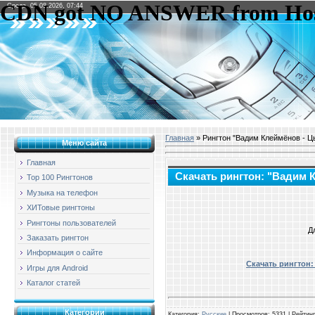
Среда, 05.08.2026, 07:44
Главная
» Рингтон "Вадим Клеймёнов - Ц
Меню сайта
Главная
Скачать рингтон: "Вадим 
Top 100 Рингтонов
Музыка на телефон
ХИТовые рингтоны
Рингтоны пользователей
Д
Заказать рингтон
Информация о сайте
Скачать рингтон:
Игры для Android
Каталог статей
Категории
Категория
:
Русские
|
Просмотров
: 5331 |
Рейтинг