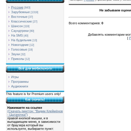
Русские
[843]
Не забываем оцени
Зарубежные
[1319]
Восточные
[37]
Классические
[27]
Всего комментариев
:
0
Шансон
[119]
Саундтреки
[80]
Добавлять комментарии могу
На SMS
[40]
[
Р
На будильник
[13]
Новогодние
[12]
Голосовые
[19]
Звуки
[32]
Приколы
[12]
Всё для мобильного
Игры
Программы
Аудиокниги
This feature is for Premium users only!
Как скачать!
Нажимаете на ссылке
(Скачать рингтон: "Вадим Клеймёнов
- Цыганочка")
правой кнопкой мышки, и в
выпадающем меню, в зависимости
от браузера который вы
используете, выбираете пункт: