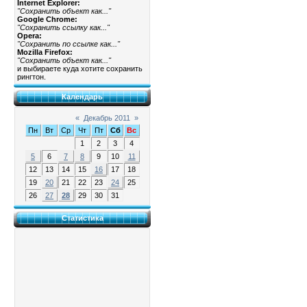
Internet Explorer:
"Сохранить объект как..."
Google Chrome:
"Сохранить ссылку как..."
Opera:
"Сохранить по ссылке как..."
Mozilla Firefox:
"Сохранить объект как..."
и выбираете куда хотите сохранить
рингтон.
Календарь
«
Декабрь 2011
»
Пн
Вт
Ср
Чт
Пт
Сб
Вс
1
2
3
4
5
6
7
8
9
10
11
12
13
14
15
16
17
18
19
20
21
22
23
24
25
26
27
28
29
30
31
Статистика