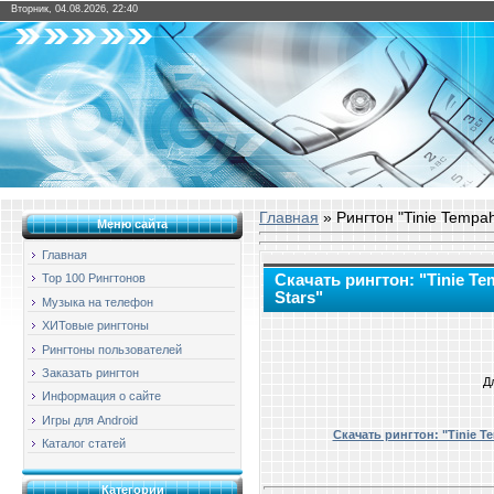
Вторник, 04.08.2026, 22:40
Главная
» Рингтон "Tinie Tempah 
Меню сайта
Главная
Скачать рингтон: "Tinie Temp
Top 100 Рингтонов
Stars"
Музыка на телефон
ХИТовые рингтоны
Рингтоны пользователей
Заказать рингтон
Д
Информация о сайте
Игры для Android
Скачать рингтон: "Tinie Tem
Каталог статей
Категории