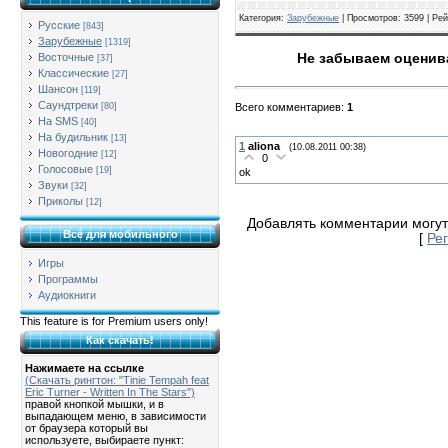
Категория
:
Зарубежные
|
Просмотров
: 3599 |
Рей
Русские
[843]
Зарубежные
[1319]
Не забываем оценива
Восточные
[37]
Классические
[27]
Шансон
[119]
Саундтреки
Всего комментариев
:
1
[80]
На SMS
[40]
На будильник
[13]
1
aliona
(10.08.2011 00:38)
Новогодние
[12]
0
Голосовые
[19]
ok
Звуки
[32]
Приколы
[12]
Добавлять комментарии могут
Всё для мобильного
[
Ре
Игры
Программы
Аудиокниги
This feature is for Premium users only!
Как скачать!
Нажимаете на ссылке
(Скачать рингтон: "Tinie Tempah feat
Eric Turner - Written In The Stars")
правой кнопкой мышки, и в
выпадающем меню, в зависимости
от браузера который вы
используете, выбираете пункт: