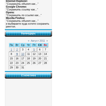
Internet Explorer:
"Сохранить объект как..."
Google Chrome:
"Сохранить ссылку как..."
Opera:
"Сохранить по ссылке как..."
Mozilla Firefox:
"Сохранить объект как..."
и выбираете куда хотите сохранить
рингтон.
Календарь
«
Август 2011
»
Пн
Вт
Ср
Чт
Пт
Сб
Вс
1
2
3
4
5
6
7
8
9
10
11
12
13
14
15
16
17
18
19
20
21
22
23
24
25
26
27
28
29
30
31
Статистика