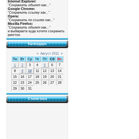
Internet Explorer:
"Сохранить объект как..."
Google Chrome:
"Сохранить ссылку как..."
Opera:
"Сохранить по ссылке как..."
Mozilla Firefox:
"Сохранить объект как..."
и выбираете куда хотите сохранить
рингтон.
Календарь
«
Август 2011
»
Пн
Вт
Ср
Чт
Пт
Сб
Вс
1
2
3
4
5
6
7
8
9
10
11
12
13
14
15
16
17
18
19
20
21
22
23
24
25
26
27
28
29
30
31
Статистика