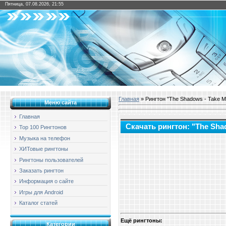
Пятница, 07.08.2026, 21:55
Главная
» Рингтон "The Shadows - Take M
Меню сайта
Главная
Скачать рингтон: "The Sha
Top 100 Рингтонов
Музыка на телефон
ХИТовые рингтоны
Рингтоны пользователей
Заказать рингтон
Информация о сайте
Игры для Android
Каталог статей
Ещё рингтоны:
Категории