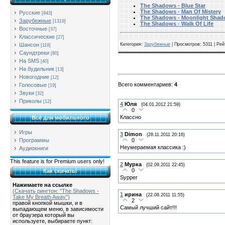
The Shadows - Blue Star
The Shadows - Man Of Mistery
Русские
[843]
The Shadows - Moonlight Sha
Зарубежные
[1319]
The Shadows - Walk Of Life
Восточные
[37]
Классические
[27]
Шансон
Категория
:
Зарубежные
|
Просмотров
: 5311 |
Рей
[119]
Саундтреки
[80]
На SMS
[40]
На будильник
[13]
Новогодние
[12]
Всего комментариев
:
4
Голосовые
[19]
Звуки
[32]
Приколы
[12]
4
Юля
(04.01.2012 21:59)
0
Классно
Всё для мобильного
Игры
3
Dimon
(28.11.2011 20:16)
0
Программы
Неумераемая классика :)
Аудиокниги
This feature is for Premium users only!
2
Мурка
(02.09.2011 22:45)
0
Как скачать!
Sypper
Нажимаете на ссылке
(Скачать рингтон: "The Shadows -
1
ирина
(22.08.2011 11:55)
Take My Breath Away")
2
правой кнопкой мышки, и в
Самый лучший сайт!!!
выпадающем меню, в зависимости
от браузера который вы
используете, выбираете пункт: