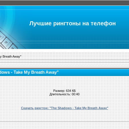
Лучшие рингтоны на телефон
y Breath Away"
dows - Take My Breath Away"
Размер: 634 КБ
Длительность: 00:40
Скачать рингтон: "The Shadows - Take My Breath Away"