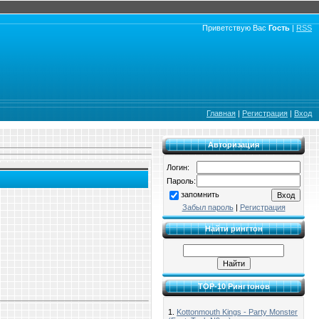
Приветствую Вас
Гость
|
RSS
Главная
|
Регистрация
|
Вход
Авторизация
Логин:
Пароль:
запомнить
Забыл пароль
|
Регистрация
Найти рингтон
TOP-10 Рингтонов
1.
Kottonmouth Kings - Party Monster