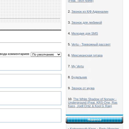
(Feat. Tech N9ne)
2.
Звонок из К/Ф Адреналин
3.
Звонок для любимой
4.
Мелодия для SMS
5.
Vertu - Тревожный рассвет
вода комментариев:
6.
Мексиканская гитара
7.
My Vertu
8.
Будильник
9.
Звонок от мужа
10.
The White Shadow of Norway -
Underground (Feat. KRS-One, Ras
Kass, Joell Ortiz & Kool G Rap)
Новинки
-
Kottonmouth Kings - Party Monster