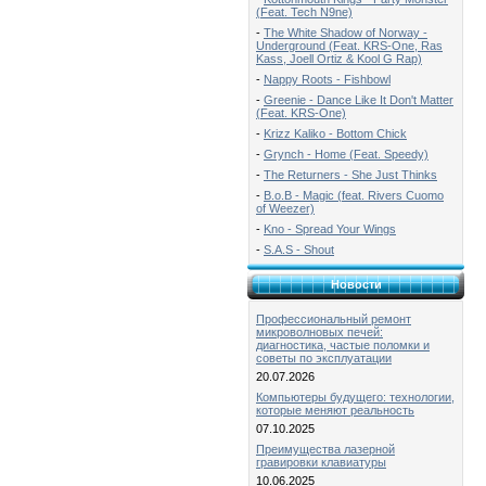
(Feat. Tech N9ne)
-
The White Shadow of Norway -
Underground (Feat. KRS-One, Ras
Kass, Joell Ortiz & Kool G Rap)
-
Nappy Roots - Fishbowl
-
Greenie - Dance Like It Don't Matter
(Feat. KRS-One)
-
Krizz Kaliko - Bottom Chick
-
Grynch - Home (Feat. Speedy)
-
The Returners - She Just Thinks
-
B.o.B - Magic (feat. Rivers Cuomo
of Weezer)
-
Kno - Spread Your Wings
-
S.A.S - Shout
Новости
Профессиональный ремонт
микроволновых печей:
диагностика, частые поломки и
советы по эксплуатации
20.07.2026
Компьютеры будущего: технологии,
которые меняют реальность
07.10.2025
Преимущества лазерной
гравировки клавиатуры
10.06.2025