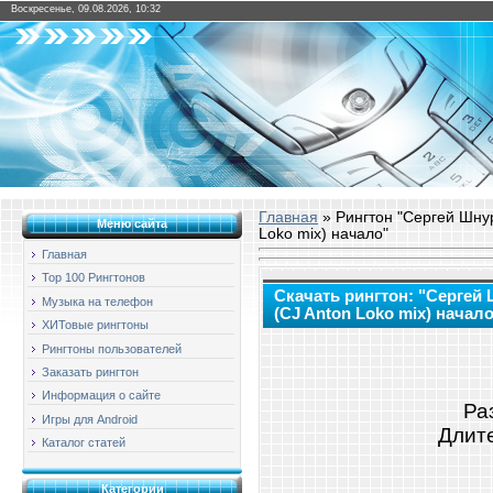
Воскресенье, 09.08.2026, 10:32
Главная
» Рингтон "Сергей Шнур
Меню сайта
Loko mix) начало"
Главная
Top 100 Рингтонов
Скачать рингтон: "Сергей
Музыка на телефон
(CJ Anton Loko mix) начал
ХИТовые рингтоны
Рингтоны пользователей
Заказать рингтон
Информация о сайте
Ра
Игры для Android
Длите
Каталог статей
Категории