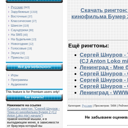
Русские
[843]
Скачать рингтон:
Зарубежные
[1319]
кинофильма Бумер 2
Восточные
[37]
Классические
[27]
Шансон
[119]
Саундтреки
[80]
На SMS
[40]
На будильник
[13]
Новогодние
Ещё рингтоны:
[12]
Голосовые
[19]
Звуки
[32]
Сергей Шнуров -
Приколы
[12]
(CJ Anton Loko m
Ленинград - Мне 
Всё для мобильного
Сергей Шнуров -
Игры
Сергей Шнуров 
Программы
Аудиокниги
Сергей Шнуров - 
Ленинград - WW
This feature is for Premium users only!
Как скачать!
Нажимаете на ссылке
Категория
:
Русские
|
Просмотров
: 5494 |
Рейтинг
(Скачать рингтон: "Сергей Шнуров -
Тема из кинофильма Бумер 2 (CJ
Anton Loko mix) начало")
Не забываем оценива
правой кнопкой мышки, и в
выпадающем меню, в зависимости
от браузера который вы