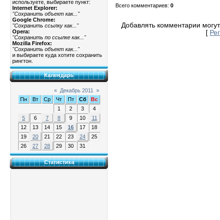
используете, выбираете пункт:
Всего комментариев
:
0
Internet Explorer:
"Сохранить объект как..."
Google Chrome:
Добавлять комментарии могут
"Сохранить ссылку как..."
Opera:
[
Ре
"Сохранить по ссылке как..."
Mozilla Firefox:
"Сохранить объект как..."
и выбираете куда хотите сохранить
рингтон.
Календарь
«
Декабрь 2011
»
Пн
Вт
Ср
Чт
Пт
Сб
Вс
1
2
3
4
5
6
7
8
9
10
11
12
13
14
15
16
17
18
19
20
21
22
23
24
25
26
27
28
29
30
31
Статистика