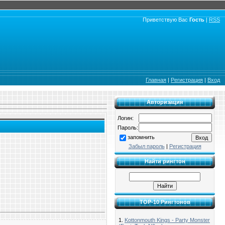
Приветствую Вас
Гость
|
RSS
Главная
|
Регистрация
|
Вход
Авторизация
Логин:
Пароль:
запомнить
Забыл пароль
|
Регистрация
Найти рингтон
TOP-10 Рингтонов
1.
Kottonmouth Kings - Party Monster