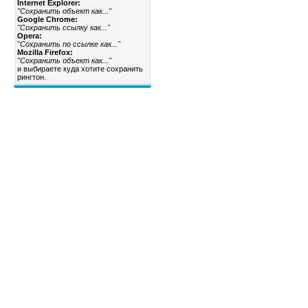
Internet Explorer:
"Сохранить объект как..."
Google Chrome:
"Сохранить ссылку как..."
Opera:
"Сохранить по ссылке как..."
Mozilla Firefox:
"Сохранить объект как..."
и выбираете куда хотите сохранить
рингтон.
Календарь
«
Февраль 2012
»
Пн
Вт
Ср
Чт
Пт
Сб
Вс
1
2
3
4
5
6
7
8
9
10
11
12
13
14
15
16
17
18
19
20
21
22
23
24
25
26
27
28
29
Статистика