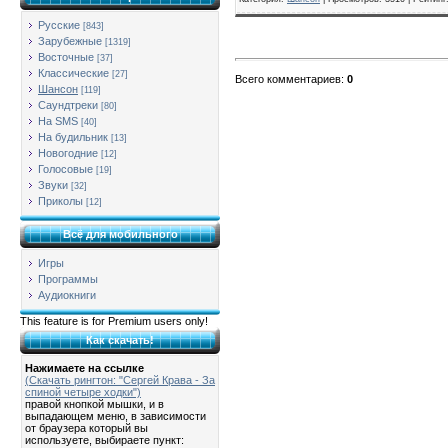
Русские
[843]
Зарубежные
[1319]
Восточные
[37]
Классические
[27]
Всего комментариев
:
0
Шансон
[119]
Саундтреки
[80]
На SMS
[40]
На будильник
[13]
Новогодние
[12]
Голосовые
[19]
Звуки
[32]
Приколы
[12]
Всё для мобильного
Игры
Программы
Аудиокниги
This feature is for Premium users only!
Как скачать!
Нажимаете на ссылке
(Скачать рингтон: "Сергей Крава - За
спиной четыре ходки")
правой кнопкой мышки, и в
выпадающем меню, в зависимости
от браузера который вы
используете, выбираете пункт: