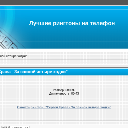
Лучшие рингтоны на телефон
иной четыре ходки"
Крава - За спиной четыре ходки"
Размер: 680 КБ
Длительность: 00:43
Скачать рингтон: "Сергей Крава - За спиной четыре ходки"
: 5.0/1 |