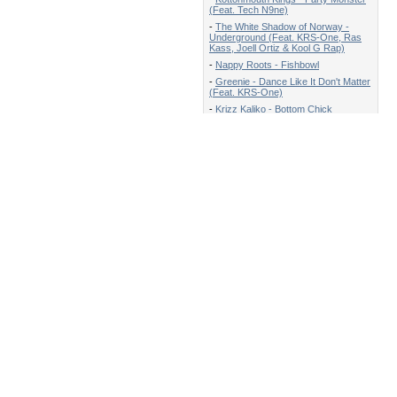
(Feat. Tech N9ne)
-
The White Shadow of Norway -
Underground (Feat. KRS-One, Ras
Kass, Joell Ortiz & Kool G Rap)
-
Nappy Roots - Fishbowl
-
Greenie - Dance Like It Don't Matter
(Feat. KRS-One)
-
Krizz Kaliko - Bottom Chick
-
Grynch - Home (Feat. Speedy)
-
The Returners - She Just Thinks
-
B.o.B - Magic (feat. Rivers Cuomo
of Weezer)
-
Kno - Spread Your Wings
-
S.A.S - Shout
Новости
Профессиональный ремонт
микроволновых печей:
диагностика, частые поломки и
советы по эксплуатации
20.07.2026
Компьютеры будущего: технологии,
которые меняют реальность
07.10.2025
Преимущества лазерной
гравировки клавиатуры
10.06.2025