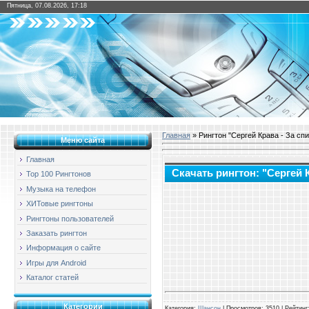
Пятница, 07.08.2026, 17:18
Главная
» Рингтон "Сергей Крава - За сп
Меню сайта
Главная
Скачать рингтон: "Сергей 
Top 100 Рингтонов
Музыка на телефон
ХИТовые рингтоны
Рингтоны пользователей
Заказать рингтон
Информация о сайте
Игры для Android
Каталог статей
Категории
Категория
:
Шансон
|
Просмотров
: 3510 |
Рейтинг