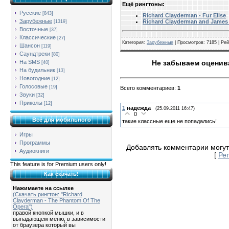
Ещё рингтоны:
Русские
[843]
Richard Clayderman - Fur Elise
Зарубежные
Richard Clayderman and James L
[1319]
Восточные
[37]
Классические
[27]
Категория
:
Зарубежные
|
Просмотров
: 7185 |
Рей
Шансон
[119]
Саундтреки
[80]
На SMS
Не забываем оценива
[40]
На будильник
[13]
Новогодние
[12]
Голосовые
[19]
Всего комментариев
:
1
Звуки
[32]
Приколы
[12]
1
надежда
(25.09.2011 16:47)
0
Всё для мобильного
такие классные еще не попадались!
Игры
Программы
Добавлять комментарии могут
Аудиокниги
[
Ре
This feature is for Premium users only!
Как скачать!
Нажимаете на ссылке
(Скачать рингтон: "Richard
Clayderman - The Phantom Of The
Opera")
правой кнопкой мышки, и в
выпадающем меню, в зависимости
от браузера который вы