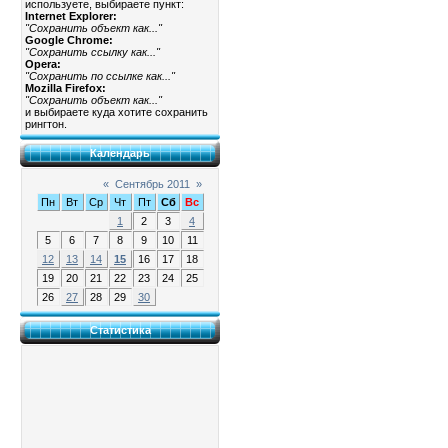
используете, выбираете пункт:
Internet Explorer:
"Сохранить объект как..."
Google Chrome:
"Сохранить ссылку как..."
Opera:
"Сохранить по ссылке как..."
Mozilla Firefox:
"Сохранить объект как..."
и выбираете куда хотите сохранить
рингтон.
Календарь
«
Сентябрь 2011
»
Пн
Вт
Ср
Чт
Пт
Сб
Вс
1
2
3
4
5
6
7
8
9
10
11
12
13
14
15
16
17
18
19
20
21
22
23
24
25
26
27
28
29
30
Статистика