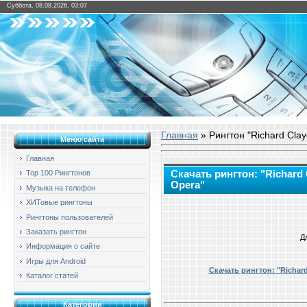
Суббота, 08.08.2026, 03:07
Главная
» Рингтон "Richard Cla
Меню сайта
Главная
Скачать рингтон: "Richard
Top 100 Рингтонов
Opera"
Музыка на телефон
ХИТовые рингтоны
Рингтоны пользователей
Заказать рингтон
Д
Информация о сайте
Игры для Android
Скачать рингтон: "Richar
Каталог статей
Категории