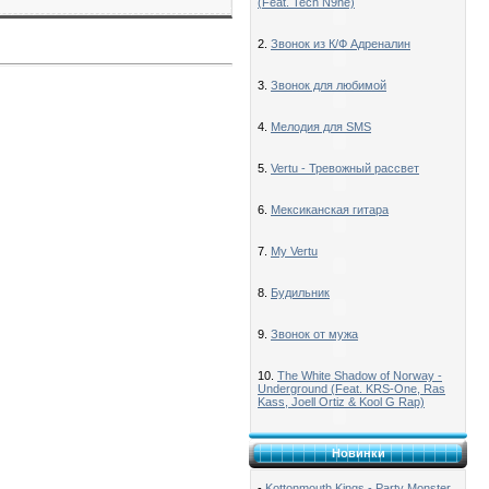
(Feat. Tech N9ne)
2.
Звонок из К/Ф Адреналин
3.
Звонок для любимой
4.
Мелодия для SMS
5.
Vertu - Тревожный рассвет
6.
Мексиканская гитара
7.
My Vertu
8.
Будильник
9.
Звонок от мужа
10.
The White Shadow of Norway -
Underground (Feat. KRS-One, Ras
Kass, Joell Ortiz & Kool G Rap)
Новинки
-
Kottonmouth Kings - Party Monster