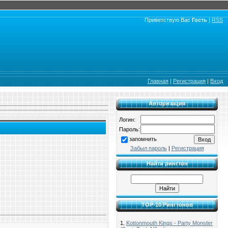
Приветствую Вас
Гость
|
RSS
Главная
|
Регистрация
|
Вход
Авторизация
Логин:
Пароль:
запомнить
Забыл пароль
|
Регистрация
Найти рингтон
TOP-10 Рингтонов
1.
Kottonmouth Kings - Party Monster