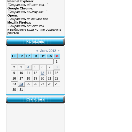
Internet Explorer:
"Сохранить объект как..."
Google Chrome:
"Сохранить ссылку как..."
Opera:
"Сохранить по ссылке как..."
Mozilla Firefox:
"Сохранить объект как..."
и выбираете куда хотите сохранить
рингтон.
Календарь
«
Июль 2012
»
Пн
Вт
Ср
Чт
Пт
Сб
Вс
1
2
3
4
5
6
7
8
9
10
11
12
13
14
15
16
17
18
19
20
21
22
23
24
25
26
27
28
29
30
31
Статистика