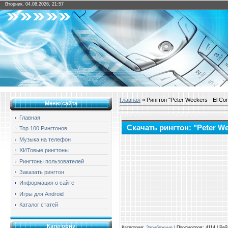
Вторник, 04.08.2026, 21:57
Главная
» Рингтон "Peter Weekers - El Co
Меню сайта
Главная
Скачать рингтон: "Peter We
Top 100 Рингтонов
Музыка на телефон
ХИТовые рингтоны
Рингтоны пользователей
Заказать рингтон
Информация о сайте
Игры для Android
Каталог статей
Категории
Категория
:
Зарубежные
|
Просмотров
: 4114 |
Рей