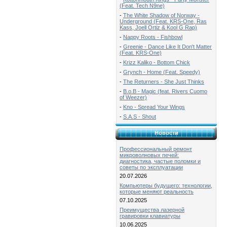
(Feat. Tech N9ne)
-
The White Shadow of Norway -
Underground (Feat. KRS-One, Ras
Kass, Joell Ortiz & Kool G Rap)
-
Nappy Roots - Fishbowl
-
Greenie - Dance Like It Don't Matter
(Feat. KRS-One)
-
Krizz Kaliko - Bottom Chick
-
Grynch - Home (Feat. Speedy)
-
The Returners - She Just Thinks
-
B.o.B - Magic (feat. Rivers Cuomo
of Weezer)
-
Kno - Spread Your Wings
-
S.A.S - Shout
Новости
Профессиональный ремонт
микроволновых печей:
диагностика, частые поломки и
советы по эксплуатации
20.07.2026
Компьютеры будущего: технологии,
которые меняют реальность
07.10.2025
Преимущества лазерной
гравировки клавиатуры
10.06.2025