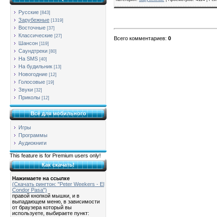
Русские
[843]
Зарубежные
[1319]
Восточные
[37]
Классические
[27]
Всего комментариев
:
0
Шансон
[119]
Саундтреки
[80]
На SMS
[40]
На будильник
[13]
Новогодние
[12]
Голосовые
[19]
Звуки
[32]
Приколы
[12]
Всё для мобильного
Игры
Программы
Аудиокниги
This feature is for Premium users only!
Как скачать!
Нажимаете на ссылке
(Скачать рингтон: "Peter Weekers - El
Condor Pasa")
правой кнопкой мышки, и в
выпадающем меню, в зависимости
от браузера который вы
используете, выбираете пункт: