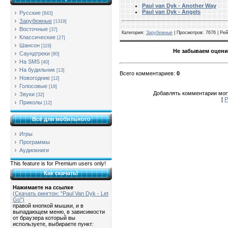
Paul van Dyk - Another Way
Paul van Dyk - Angels
Русские
[843]
Зарубежные
[1319]
Восточные
[37]
Категория
:
Зарубежные
|
Просмотров
: 7676 |
Рей
Классические
[27]
Шансон
[119]
Не забываем оцени
Саундтреки
[80]
На SMS
[40]
На будильник
[13]
Всего комментариев
:
0
Новогодние
[12]
Голосовые
[19]
Добавлять комментарии могу
Звуки
[32]
[
Р
Приколы
[12]
Всё для мобильного
Игры
Программы
Аудиокниги
This feature is for Premium users only!
Как скачать!
Нажимаете на ссылке
(Скачать рингтон: "Paul Van Dyk - Let
Go")
правой кнопкой мышки, и в
выпадающем меню, в зависимости
от браузера который вы
используете, выбираете пункт: