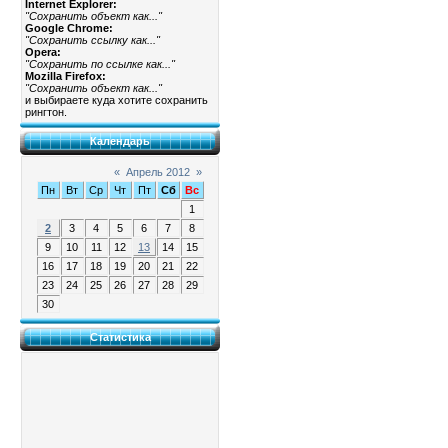
Internet Explorer:
"Сохранить объект как..."
Google Chrome:
"Сохранить ссылку как..."
Opera:
"Сохранить по ссылке как..."
Mozilla Firefox:
"Сохранить объект как..."
и выбираете куда хотите сохранить
рингтон.
Календарь
«
Апрель 2012
»
Пн
Вт
Ср
Чт
Пт
Сб
Вс
1
2
3
4
5
6
7
8
9
10
11
12
13
14
15
16
17
18
19
20
21
22
23
24
25
26
27
28
29
30
Статистика