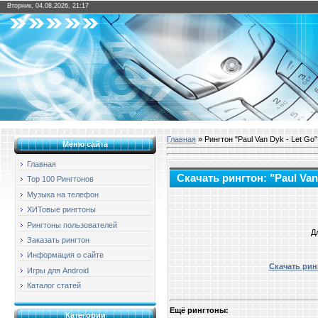
Вторник, 04.08.2026, 21:17
Главная
» Рингтон "Paul Van Dyk - Let Go"
Меню сайта
Главная
Скачать рингтон: "Paul Van
Top 100 Рингтонов
Музыка на телефон
ХИТовые рингтоны
Рингтоны пользователей
Д
Заказать рингтон
Информация о сайте
Скачать ринг
Игры для Android
Каталог статей
Ещё рингтоны:
Категории