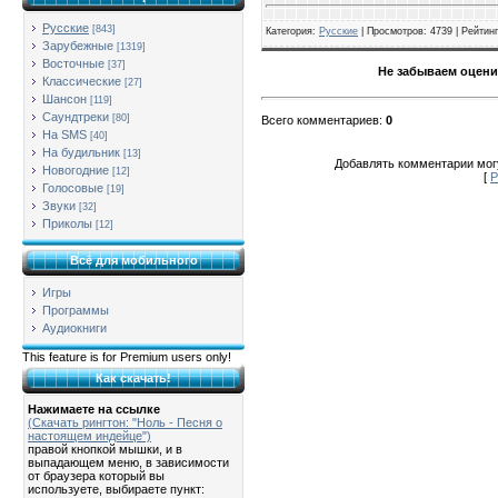
Русские
[843]
Категория
:
Русские
|
Просмотров
: 4739 |
Рейтинг
Зарубежные
[1319]
Восточные
[37]
Не забываем оцени
Классические
[27]
Шансон
[119]
Саундтреки
[80]
Всего комментариев
:
0
На SMS
[40]
На будильник
[13]
Добавлять комментарии могу
Новогодние
[12]
[
Р
Голосовые
[19]
Звуки
[32]
Приколы
[12]
Всё для мобильного
Игры
Программы
Аудиокниги
This feature is for Premium users only!
Как скачать!
Нажимаете на ссылке
(Скачать рингтон: "Ноль - Песня о
настоящем индейце")
правой кнопкой мышки, и в
выпадающем меню, в зависимости
от браузера который вы
используете, выбираете пункт: