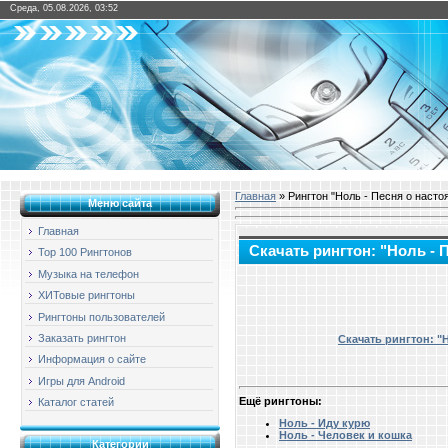
Среда, 05.08.2026, 03:52
Главная
» Рингтон "Ноль - Песня о наст
Меню сайта
Главная
Скачать рингтон: "Ноль -
Top 100 Рингтонов
Музыка на телефон
ХИТовые рингтоны
Рингтоны пользователей
Заказать рингтон
Скачать рингтон: "
Информация о сайте
Игры для Android
Ещё рингтоны:
Каталог статей
Ноль - Иду курю
Ноль - Человек и кошка
Категории