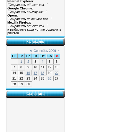
Internet Explorer:
"Сохранить объект как..."
Google Chrome:
"Сохранить ссылку как..."
Opera:
"Сохранить по ссылке как..."
Mozilla Firefox:
"Сохранить объект как..."
и выбираете куда хотите сохранить
рингтон.
Календарь
«
Сентябрь 2009
»
Пн
Вт
Ср
Чт
Пт
Сб
Вс
1
2
3
4
5
6
7
8
9
10
11
12
13
14
15
16
17
18
19
20
21
22
23
24
25
26
27
28
29
30
Статистика