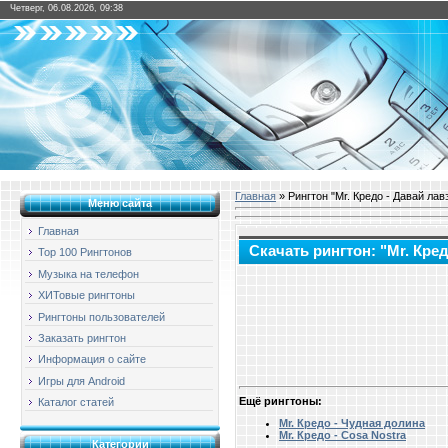
Четверг, 06.08.2026, 09:38
Главная
» Рингтон "Mr. Кредо - Давай лав
Меню сайта
Главная
Скачать рингтон: "Mr. Кред
Top 100 Рингтонов
Музыка на телефон
ХИТовые рингтоны
Рингтоны пользователей
Заказать рингтон
Информация о сайте
Игры для Android
Ещё рингтоны:
Каталог статей
Mr. Кредо - Чудная долина
Mr. Кредо - Cosa Nostra
Категории