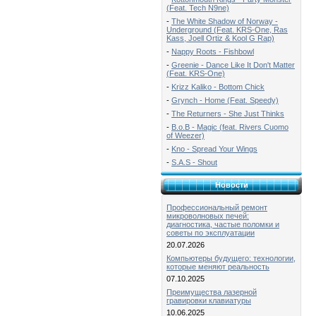
(Feat. Tech N9ne)
-
The White Shadow of Norway -
Underground (Feat. KRS-One, Ras
Kass, Joell Ortiz & Kool G Rap)
-
Nappy Roots - Fishbowl
-
Greenie - Dance Like It Don't Matter
(Feat. KRS-One)
-
Krizz Kaliko - Bottom Chick
-
Grynch - Home (Feat. Speedy)
-
The Returners - She Just Thinks
-
B.o.B - Magic (feat. Rivers Cuomo
of Weezer)
-
Kno - Spread Your Wings
-
S.A.S - Shout
Новости
Профессиональный ремонт
микроволновых печей:
диагностика, частые поломки и
советы по эксплуатации
20.07.2026
Компьютеры будущего: технологии,
которые меняют реальность
07.10.2025
Преимущества лазерной
гравировки клавиатуры
10.06.2025