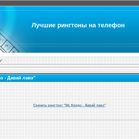
Лучшие рингтоны на телефон
э"
о - Давай лавэ"
Скачать рингтон: "Mr. Кредо - Давай лавэ"