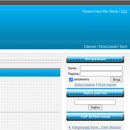
Приветствую Вас
Гость
|
RSS
Главная
|
Регистрация
|
Вход
Авторизация
Логин:
Пароль:
запомнить
Забыл пароль
|
Регистрация
Найти рингтон
TOP-10 Рингтонов
1.
Kottonmouth Kings - Party Monster