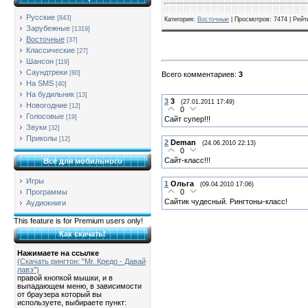
Русские
[843]
Категория
:
Восточные
|
Просмотров
: 7474 |
Рейт
Зарубежные
[1319]
Восточные
[37]
Классические
[27]
Шансон
[119]
Саундтреки
[80]
Всего комментариев
:
3
На SMS
[40]
На будильник
[13]
3
3
(27.01.2011 17:49)
Новогодние
[12]
0
Голосовые
[19]
Сайт супер!!!
Звуки
[32]
Приколы
[12]
2
Deman
(24.06.2010 22:13)
0
Сайт-класс!!!
Всё для мобильного
Игры
1
Ольга
(09.04.2010 17:06)
0
Программы
Сайтик чудесный. Рингтоны-класс!
Аудиокниги
This feature is for Premium users only!
Как скачать!
Нажимаете на ссылке
(Скачать рингтон: "Mr. Кредо - Давай
лавэ")
правой кнопкой мышки, и в
выпадающем меню, в зависимости
от браузера который вы
используете, выбираете пункт: