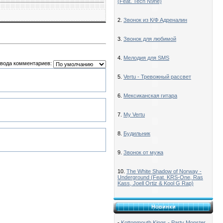
(Feat. Tech N9ne)
2.
Звонок из К/Ф Адреналин
3.
Звонок для любимой
4.
Мелодия для SMS
вода комментариев:
5.
Vertu - Тревожный рассвет
6.
Мексиканская гитара
7.
My Vertu
8.
Будильник
9.
Звонок от мужа
10.
The White Shadow of Norway -
Underground (Feat. KRS-One, Ras
Kass, Joell Ortiz & Kool G Rap)
Новинки
-
Kottonmouth Kings - Party Monster