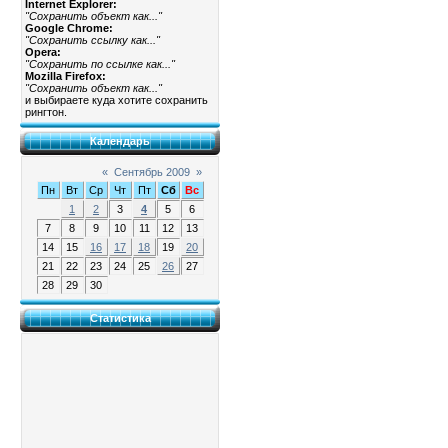
Internet Explorer:
"Сохранить объект как..."
Google Chrome:
"Сохранить ссылку как..."
Opera:
"Сохранить по ссылке как..."
Mozilla Firefox:
"Сохранить объект как..."
и выбираете куда хотите сохранить
рингтон.
Календарь
«
Сентябрь 2009
»
Пн
Вт
Ср
Чт
Пт
Сб
Вс
1
2
3
4
5
6
7
8
9
10
11
12
13
14
15
16
17
18
19
20
21
22
23
24
25
26
27
28
29
30
Статистика