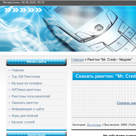
Воскресенье, 09.08.2026, 00:53
Главная
» Рингтон "Mr. Credo - Медляк"
Меню сайта
Главная
Скачать рингтон: "Mr. Cre
Top 100 Рингтонов
Музыка на телефон
ХИТовые рингтоны
Рингтоны пользователей
Заказать рингтон
Скачать рин
Информация о сайте
Игры для Android
Каталог статей
Категория
:
Восточные
|
Просмотров
: 9989 |
Рейт
Категории
Не забываем оцени