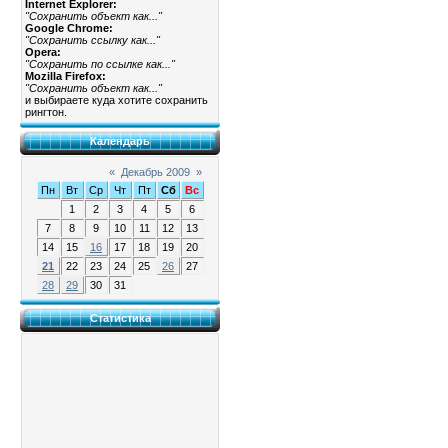
Internet Explorer:
"Сохранить объект как..."
Google Chrome:
"Сохранить ссылку как..."
Opera:
"Сохранить по ссылке как..."
Mozilla Firefox:
"Сохранить объект как..."
и выбираете куда хотите сохранить
рингтон.
Календарь
«
Декабрь 2009
»
Пн
Вт
Ср
Чт
Пт
Сб
Вс
1
2
3
4
5
6
7
8
9
10
11
12
13
14
15
16
17
18
19
20
21
22
23
24
25
26
27
28
29
30
31
Статистика