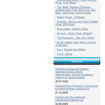
(Feat. Tech N9ne)
-
The White Shadow of Norway -
Underground (Feat. KRS-One, Ras
Kass, Joell Ortiz & Kool G Rap)
-
Nappy Roots - Fishbowl
-
Greenie - Dance Like It Don't Matter
(Feat. KRS-One)
-
Krizz Kaliko - Bottom Chick
-
Grynch - Home (Feat. Speedy)
-
The Returners - She Just Thinks
-
B.o.B - Magic (feat. Rivers Cuomo
of Weezer)
-
Kno - Spread Your Wings
-
S.A.S - Shout
Новости
Профессиональный ремонт
микроволновых печей:
диагностика, частые поломки и
советы по эксплуатации
20.07.2026
Компьютеры будущего: технологии,
которые меняют реальность
07.10.2025
Преимущества лазерной
гравировки клавиатуры
10.06.2025