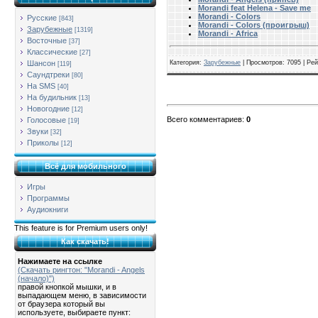
Morandi feat Helena - Save me
Morandi - Colors
Русские
[843]
Morandi - Colors (проигрыш)
Зарубежные
[1319]
Morandi - Africa
Восточные
[37]
Классические
[27]
Шансон
Категория
:
Зарубежные
|
Просмотров
: 7095 |
Рей
[119]
Саундтреки
[80]
На SMS
[40]
На будильник
[13]
Новогодние
[12]
Всего комментариев
:
0
Голосовые
[19]
Звуки
[32]
Приколы
[12]
Всё для мобильного
Игры
Программы
Аудиокниги
This feature is for Premium users only!
Как скачать!
Нажимаете на ссылке
(Скачать рингтон: "Morandi - Angels
(начало)")
правой кнопкой мышки, и в
выпадающем меню, в зависимости
от браузера который вы
используете, выбираете пункт: