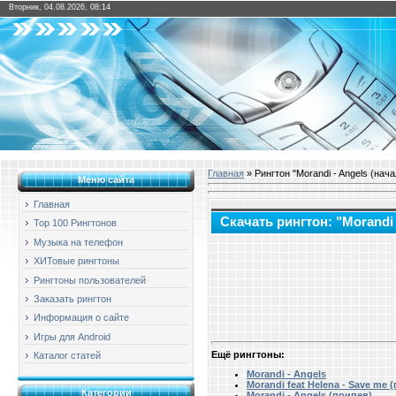
Вторник, 04.08.2026, 08:14
Главная
» Рингтон "Morandi - Angels (нача
Меню сайта
Главная
Скачать рингтон: "Morandi 
Top 100 Рингтонов
Музыка на телефон
ХИТовые рингтоны
Рингтоны пользователей
Заказать рингтон
Информация о сайте
Игры для Android
Ещё рингтоны:
Каталог статей
Morandi - Angels
Morandi feat Helena - Save me 
Категории
Morandi - Angels (припев)