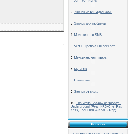
(Feat. Tech N9ne)
2.
Звонок из К/Ф Адреналин
3.
Звонок для любимой
4.
Мелодия для SMS
5.
Vertu - Тревожный рассвет
6.
Мексиканская гитара
7.
My Vertu
8.
Будильник
9.
Звонок от мужа
10.
The White Shadow of Norway -
Underground (Feat. KRS-One, Ras
Kass, Joell Ortiz & Kool G Rap)
Новинки
-
Kottonmouth Kings - Party Monster