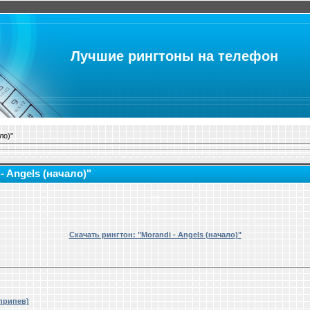
Лучшие рингтоны на телефон
ло)"
- Angels (начало)"
Скачать рингтон: "Morandi - Angels (начало)"
(припев)