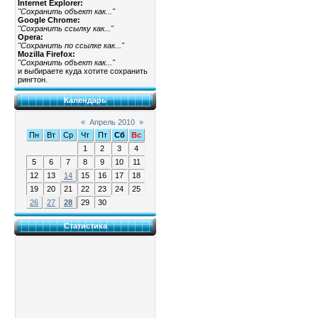
Internet Explorer:
"Сохранить объект как..."
Google Chrome:
"Сохранить ссылку как..."
Opera:
"Сохранить по ссылке как..."
Mozilla Firefox:
"Сохранить объект как..."
и выбираете куда хотите сохранить
рингтон.
Календарь
«
Апрель 2010
»
Пн
Вт
Ср
Чт
Пт
Сб
Вс
1
2
3
4
5
6
7
8
9
10
11
12
13
14
15
16
17
18
19
20
21
22
23
24
25
26
27
28
29
30
Статистика