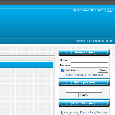
Приветствую Вас
Гость
|
RSS
Главная
|
Регистрация
|
Вход
Авторизация
Логин:
Пароль:
запомнить
Забыл пароль
|
Регистрация
Найти рингтон
TOP-10 Рингтонов
1.
Kottonmouth Kings - Party Monster