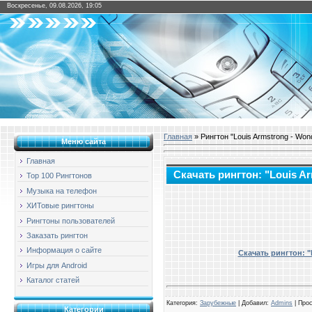
Воскресенье, 09.08.2026, 19:05
Главная
» Рингтон "Louis Armstrong - Wond
Меню сайта
Главная
Скачать рингтон: "Louis Ar
Top 100 Рингтонов
Музыка на телефон
ХИТовые рингтоны
Рингтоны пользователей
Заказать рингтон
Информация о сайте
Скачать рингтон: "
Игры для Android
Каталог статей
Категория
:
Зарубежные
| Добавил:
Admins
|
Про
Категории