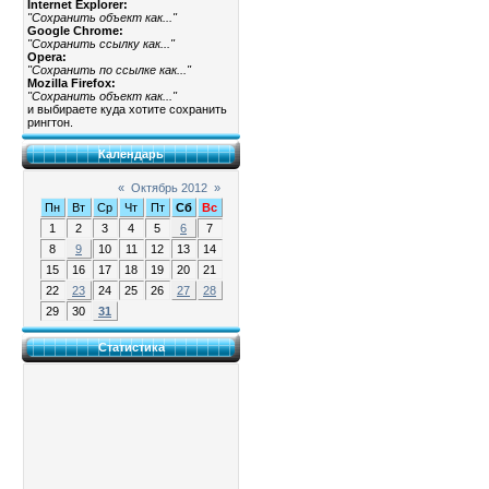
Internet Explorer:
"Сохранить объект как..."
Google Chrome:
"Сохранить ссылку как..."
Opera:
"Сохранить по ссылке как..."
Mozilla Firefox:
"Сохранить объект как..."
и выбираете куда хотите сохранить
рингтон.
Календарь
«
Октябрь 2012
»
Пн
Вт
Ср
Чт
Пт
Сб
Вс
1
2
3
4
5
6
7
8
9
10
11
12
13
14
15
16
17
18
19
20
21
22
23
24
25
26
27
28
29
30
31
Статистика