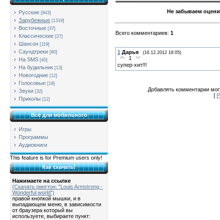
Не забываем оцени
Русские
[843]
Зарубежные
[1319]
Восточные
[37]
Всего комментариев
:
1
Классические
[27]
Шансон
[119]
Саундтреки
1
Дарья
[80]
(16.12.2012 18:05)
1
На SMS
[40]
супер-хит!!!
На будильник
[13]
Новогодние
[12]
Голосовые
[19]
Добавлять комментарии могу
Звуки
[32]
[
Р
Приколы
[12]
Всё для мобильного
Игры
Программы
Аудиокниги
This feature is for Premium users only!
Как скачать!
Нажимаете на ссылке
(Скачать рингтон: "Louis Armstrong -
Wonderful world")
правой кнопкой мышки, и в
выпадающем меню, в зависимости
от браузера который вы
используете, выбираете пункт: