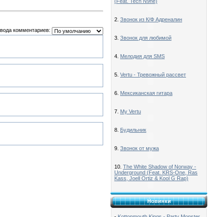
(Feat. Tech N9ne)
2.
Звонок из К/Ф Адреналин
вода комментариев:
3.
Звонок для любимой
4.
Мелодия для SMS
5.
Vertu - Тревожный рассвет
6.
Мексиканская гитара
7.
My Vertu
8.
Будильник
9.
Звонок от мужа
10.
The White Shadow of Norway -
Underground (Feat. KRS-One, Ras
Kass, Joell Ortiz & Kool G Rap)
Новинки
-
Kottonmouth Kings - Party Monster