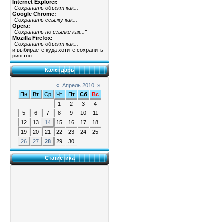
Internet Explorer:
"Сохранить объект как..."
Google Chrome:
"Сохранить ссылку как..."
Opera:
"Сохранить по ссылке как..."
Mozilla Firefox:
"Сохранить объект как..."
и выбираете куда хотите сохранить
рингтон.
Календарь
«
Апрель 2010
»
Пн
Вт
Ср
Чт
Пт
Сб
Вс
1
2
3
4
5
6
7
8
9
10
11
12
13
14
15
16
17
18
19
20
21
22
23
24
25
26
27
28
29
30
Статистика