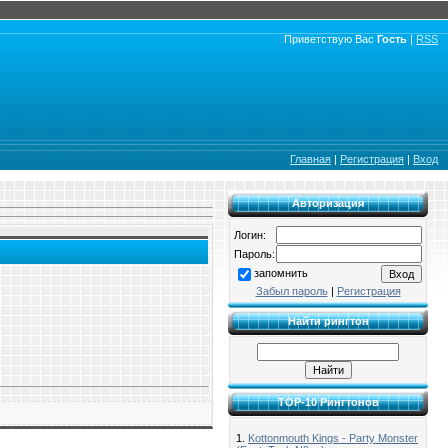
Приветствую Вас
Гость
|
RSS
Главная
|
Регистрация
|
Вход
Авторизация
Логин:
Пароль:
запомнить
Забыл пароль
|
Регистрация
Найти рингтон
TOP-10 Рингтонов
1.
Kottonmouth Kings - Party Monster