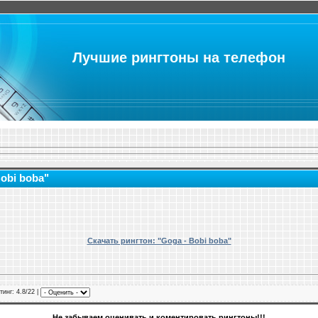
Лучшие рингтоны на телефон
Bobi boba"
Скачать рингтон: "Goga - Bobi boba"
тинг
: 4.8/22 |
Не забываем оценивать и коментировать рингтоны!!!