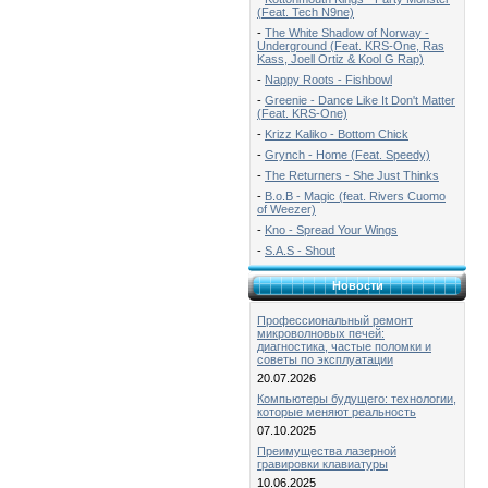
(Feat. Tech N9ne)
-
The White Shadow of Norway -
Underground (Feat. KRS-One, Ras
Kass, Joell Ortiz & Kool G Rap)
-
Nappy Roots - Fishbowl
-
Greenie - Dance Like It Don't Matter
(Feat. KRS-One)
-
Krizz Kaliko - Bottom Chick
-
Grynch - Home (Feat. Speedy)
-
The Returners - She Just Thinks
-
B.o.B - Magic (feat. Rivers Cuomo
of Weezer)
-
Kno - Spread Your Wings
-
S.A.S - Shout
Новости
Профессиональный ремонт
микроволновых печей:
диагностика, частые поломки и
советы по эксплуатации
20.07.2026
Компьютеры будущего: технологии,
которые меняют реальность
07.10.2025
Преимущества лазерной
гравировки клавиатуры
10.06.2025