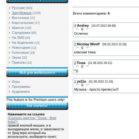
Русские
[843]
Зарубежные
Всего комментариев
:
4
[1319]
Восточные
[37]
Классические
[27]
4
Andrey
(10.07.2013 09:49)
Шансон
[119]
0
Саундтреки
[80]
Отлично
На SMS
[40]
На будильник
[13]
3
Nicolay Woolf
(09.03.2013 22:28)
Новогодние
0
[12]
класная тема
Голосовые
[19]
Звуки
[32]
Приколы
2
Гоша
[12]
(21.08.2011 00:21)
0
^))
Всё для мобильного
1
ya11a
Игры
(01.08.2010 21:19)
0
Программы
Музыка - просто прелесть!!!
Аудиокниги
This feature is for Premium users only!
Как скачать!
Нажимаете на ссылке
(Скачать рингтон: "Goga - Bobi
boba")
правой кнопкой мышки, и в
выпадающем меню, в зависимости
от браузера который вы
используете, выбираете пункт: