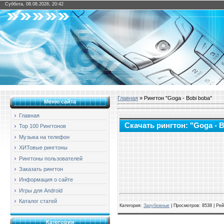
Суббота, 08.08.2026, 20:42
Главная
» Рингтон "Goga - Bobi boba"
Меню сайта
Главная
Скачать рингтон: "Goga - 
Top 100 Рингтонов
Музыка на телефон
ХИТовые рингтоны
Рингтоны пользователей
Заказать рингтон
Информация о сайте
Игры для Android
Каталог статей
Категория
:
Зарубежные
|
Просмотров
: 8538 |
Рей
Категории