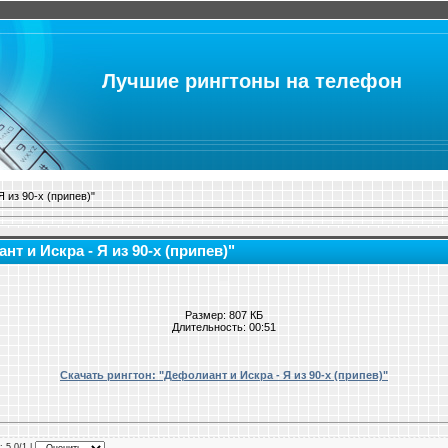
Лучшие рингтоны на телефон
 из 90-х (припев)"
т и Искра - Я из 90-х (припев)"
Размер: 807 КБ
Длительность: 00:51
Скачать рингтон: "Дефолиант и Искра - Я из 90-х (припев)"
: 5.0/1 |