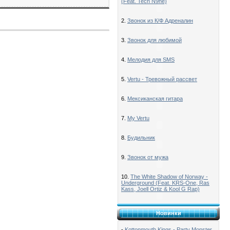
(Feat. Tech N9ne)
2.
Звонок из К/Ф Адреналин
3.
Звонок для любимой
4.
Мелодия для SMS
5.
Vertu - Тревожный рассвет
6.
Мексиканская гитара
7.
My Vertu
8.
Будильник
9.
Звонок от мужа
10.
The White Shadow of Norway -
Underground (Feat. KRS-One, Ras
Kass, Joell Ortiz & Kool G Rap)
Новинки
-
Kottonmouth Kings - Party Monster