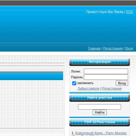
Приветствую Вас
Гость
|
RSS
Главная
|
Регистрация
|
Вход
Авторизация
Логин:
Пароль:
запомнить
Забыл пароль
|
Регистрация
Найти рингтон
TOP-10 Рингтонов
1.
Kottonmouth Kings - Party Monster