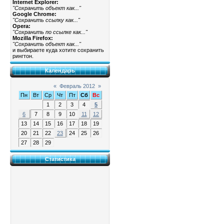
Internet Explorer:
"Сохранить объект как..."
Google Chrome:
"Сохранить ссылку как..."
Opera:
"Сохранить по ссылке как..."
Mozilla Firefox:
"Сохранить объект как..."
и выбираете куда хотите сохранить
рингтон.
Календарь
«
Февраль 2012
»
Пн
Вт
Ср
Чт
Пт
Сб
Вс
1
2
3
4
5
6
7
8
9
10
11
12
13
14
15
16
17
18
19
20
21
22
23
24
25
26
27
28
29
Статистика