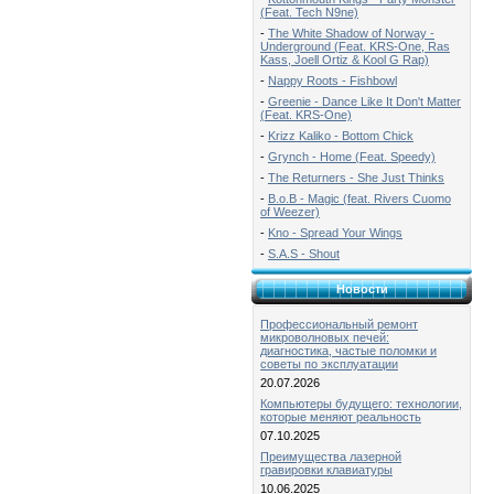
(Feat. Tech N9ne)
-
The White Shadow of Norway -
Underground (Feat. KRS-One, Ras
Kass, Joell Ortiz & Kool G Rap)
-
Nappy Roots - Fishbowl
-
Greenie - Dance Like It Don't Matter
(Feat. KRS-One)
-
Krizz Kaliko - Bottom Chick
-
Grynch - Home (Feat. Speedy)
-
The Returners - She Just Thinks
-
B.o.B - Magic (feat. Rivers Cuomo
of Weezer)
-
Kno - Spread Your Wings
-
S.A.S - Shout
Новости
Профессиональный ремонт
микроволновых печей:
диагностика, частые поломки и
советы по эксплуатации
20.07.2026
Компьютеры будущего: технологии,
которые меняют реальность
07.10.2025
Преимущества лазерной
гравировки клавиатуры
10.06.2025