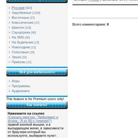
Русские
[843]
Зарубежные
[1319]
Восточные
[37]
Классические
[27]
Всего комментариев
:
0
Шансон
[119]
Саундтреки
[80]
На SMS
[40]
На будильник
[13]
Новогодние
[12]
Голосовые
[19]
Звуки
[32]
Приколы
[12]
Всё для мобильного
Игры
Программы
Аудиокниги
This feature is for Premium users only!
Как скачать!
Нажимаете на ссылке
(Скачать рингтон: "Дефолиант и
Искра - Я из 90-х (припев)")
правой кнопкой мышки, и в
выпадающем меню, в зависимости
от браузера который вы
используете, выбираете пункт: