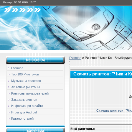
Четверг, 06.08.2026, 18:24
Главная
» Рингтон "Чиж и Ко - Бомбардир
Меню сайта
Главная
Скачать рингтон: "Чиж и 
Top 100 Рингтонов
Музыка на телефон
ХИТовые рингтоны
Рингтоны пользователей
Д
Заказать рингтон
Информация о сайте
Скачать рингтон: "Чи
Игры для Android
Каталог статей
Ещё рингтоны:
Категории