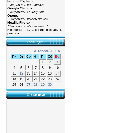
Internet Explorer:
"Сохранить объект как..."
Google Chrome:
"Сохранить ссылку как..."
Opera:
"Сохранить по ссылке как..."
Mozilla Firefox:
"Сохранить объект как..."
и выбираете куда хотите сохранить
рингтон.
Календарь
«
Апрель 2011
»
Пн
Вт
Ср
Чт
Пт
Сб
Вс
1
2
3
4
5
6
7
8
9
10
11
12
13
14
15
16
17
18
19
20
21
22
23
24
25
26
27
28
29
30
Статистика