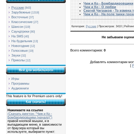
Чиж и Ко - Бомбардировщики
Чиж и Ко - О любви
Русские
[843]
Сергей Чиграков - То измена т
Зарубежные
[1319]
Чиж и Ко - На поле танки грох
Восточные
[37]
Классические
[27]
Шансон
Категория
:
Русские
|
Просмотров
: 3410 |
Рейтинг
[119]
Саундтреки
[80]
На SMS
[40]
Не забываем оцени
На будильник
[13]
Новогодние
[12]
Всего комментариев
:
0
Голосовые
[19]
Звуки
[32]
Приколы
[12]
Добавлять комментарии могу
[
Р
Всё для мобильного
Игры
Программы
Аудиокниги
This feature is for Premium users only!
Как скачать!
Нажимаете на ссылке
(Скачать рингтон: "Чиж и Ко -
Бомбардировщики (начало)")
правой кнопкой мышки, и в
выпадающем меню, в зависимости
от браузера который вы
используете, выбираете пункт: