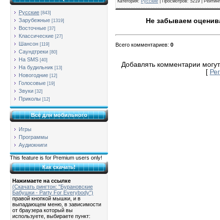
Категория
:
Русские
|
Просмотров
: 5219 |
Рейтинг
Русские
[843]
Не забываем оценива
Зарубежные
[1319]
Восточные
[37]
Классические
[27]
Шансон
Всего комментариев
:
0
[119]
Саундтреки
[80]
На SMS
[40]
Добавлять комментарии могут
На будильник
[13]
[
Ре
Новогодние
[12]
Голосовые
[19]
Звуки
[32]
Приколы
[12]
Всё для мобильного
Игры
Программы
Аудиокниги
This feature is for Premium users only!
Как скачать!
Нажимаете на ссылке
(Скачать рингтон: "Бурановские
Бабушки - Party For Everybody")
правой кнопкой мышки, и в
выпадающем меню, в зависимости
от браузера который вы
используете, выбираете пункт: