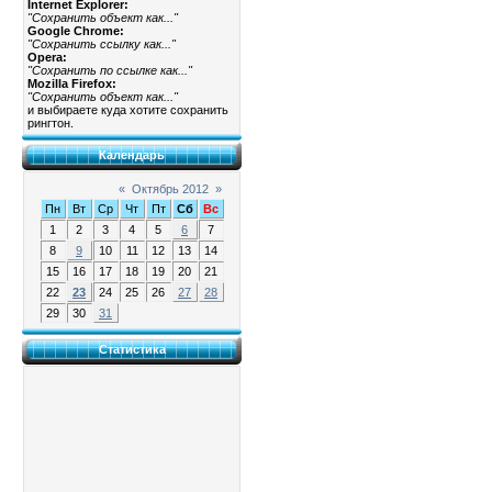
Internet Explorer:
"Сохранить объект как..."
Google Chrome:
"Сохранить ссылку как..."
Opera:
"Сохранить по ссылке как..."
Mozilla Firefox:
"Сохранить объект как..."
и выбираете куда хотите сохранить
рингтон.
Календарь
«
Октябрь 2012
»
Пн
Вт
Ср
Чт
Пт
Сб
Вс
1
2
3
4
5
6
7
8
9
10
11
12
13
14
15
16
17
18
19
20
21
22
23
24
25
26
27
28
29
30
31
Статистика