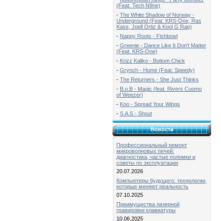
(Feat. Tech N9ne)
-
The White Shadow of Norway -
Underground (Feat. KRS-One, Ras
Kass, Joell Ortiz & Kool G Rap)
-
Nappy Roots - Fishbowl
-
Greenie - Dance Like It Don't Matter
(Feat. KRS-One)
-
Krizz Kaliko - Bottom Chick
-
Grynch - Home (Feat. Speedy)
-
The Returners - She Just Thinks
-
B.o.B - Magic (feat. Rivers Cuomo
of Weezer)
-
Kno - Spread Your Wings
-
S.A.S - Shout
Новости
Профессиональный ремонт
микроволновых печей:
диагностика, частые поломки и
советы по эксплуатации
20.07.2026
Компьютеры будущего: технологии,
которые меняют реальность
07.10.2025
Преимущества лазерной
гравировки клавиатуры
10.06.2025