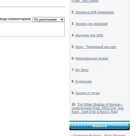
(Feat. Tech N9ne)
2.
Звонок из К/Ф Адреналин
вода комментариев:
3.
Звонок для любимой
4.
Мелодия для SMS
5.
Vertu - Тревожный рассвет
6.
Мексиканская гитара
7.
My Vertu
8.
Будильник
9.
Звонок от мужа
10.
The White Shadow of Norway -
Underground (Feat. KRS-One, Ras
Kass, Joell Ortiz & Kool G Rap)
Новинки
-
Kottonmouth Kings - Party Monster