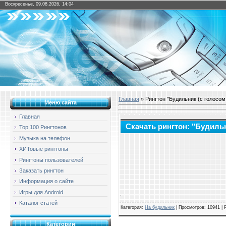
Воскресенье, 09.08.2026, 14:04
Главная
» Рингтон "Будильник (с голосом
Меню сайта
Главная
Скачать рингтон: "Будиль
Top 100 Рингтонов
Музыка на телефон
ХИТовые рингтоны
Рингтоны пользователей
Заказать рингтон
Информация о сайте
Игры для Android
Каталог статей
Категория
:
На будильник
|
Просмотров
: 10941 |
Категории