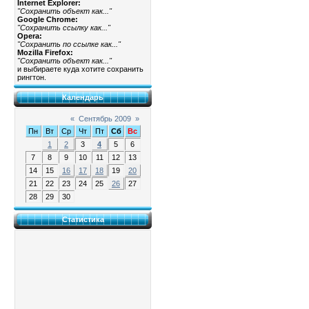
Internet Explorer:
"Сохранить объект как..."
Google Chrome:
"Сохранить ссылку как..."
Opera:
"Сохранить по ссылке как..."
Mozilla Firefox:
"Сохранить объект как..."
и выбираете куда хотите сохранить
рингтон.
Календарь
«
Сентябрь 2009
»
Пн
Вт
Ср
Чт
Пт
Сб
Вс
1
2
3
4
5
6
7
8
9
10
11
12
13
14
15
16
17
18
19
20
21
22
23
24
25
26
27
28
29
30
Статистика