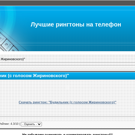
Лучшие рингтоны на телефон
 Жириновского)"
ник (с голосом Жириновского)"
Скачать рингтон: "Будильник (с голосом Жириновского)"
Рейтинг
: 4.3/10 |
Не забываем оценивать и коментировать рингтоны!!!