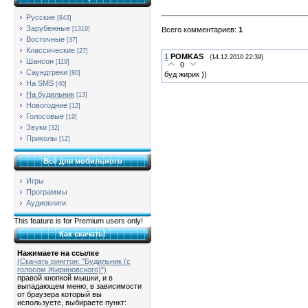
Русские
[843]
Зарубежные
Всего комментариев
:
1
[1319]
Восточные
[37]
Классические
[27]
1
POMKAS
(14.12.2010 22:39)
Шансон
[119]
0
Саундтреки
[80]
буд жирик ))
На SMS
[40]
На будильник
[13]
Новогодние
[12]
Голосовые
[19]
Звуки
[32]
Приколы
[12]
Всё для мобильного
Игры
Программы
Аудиокниги
This feature is for Premium users only!
Как скачать!
Нажимаете на ссылке
(Скачать рингтон: "Будильник (с
голосом Жириновского)")
правой кнопкой мышки, и в
выпадающем меню, в зависимости
от браузера который вы
используете, выбираете пункт: