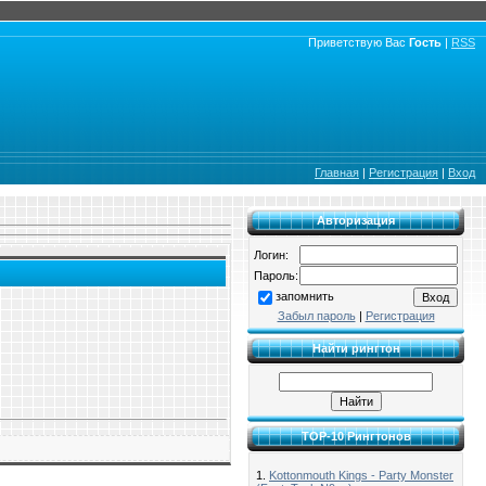
Приветствую Вас
Гость
|
RSS
Главная
|
Регистрация
|
Вход
Авторизация
Логин:
Пароль:
запомнить
Забыл пароль
|
Регистрация
Найти рингтон
TOP-10 Рингтонов
1.
Kottonmouth Kings - Party Monster