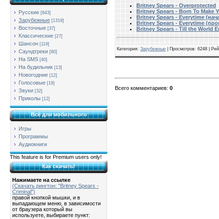
Britney Spears - Overprotected
Britney Spears - Born To Make 
Русские
[843]
Britney Spears - Everytime (нач
Зарубежные
[1319]
Britney Spears - Everytime (пр
Восточные
[37]
Britney Spears - Till the World 
Классические
[27]
Шансон
[119]
Категория
:
Зарубежные
|
Просмотров
: 6248 |
Рей
Саундтреки
[80]
На SMS
[40]
На будильник
[13]
Новогодние
[12]
Голосовые
[19]
Всего комментариев
:
0
Звуки
[32]
Приколы
[12]
Всё для мобильного
Игры
Программы
Аудиокниги
This feature is for Premium users only!
Как скачать!
Нажимаете на ссылке
(Скачать рингтон: "Britney Spears -
Criminal")
правой кнопкой мышки, и в
выпадающем меню, в зависимости
от браузера который вы
используете, выбираете пункт: