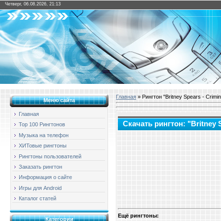
Четверг, 06.08.2026, 21:13
Главная
» Рингтон "Britney Spears - Crimin
Меню сайта
Главная
Скачать рингтон: "Britney S
Top 100 Рингтонов
Музыка на телефон
ХИТовые рингтоны
Рингтоны пользователей
Заказать рингтон
Информация о сайте
Игры для Android
Каталог статей
Ещё рингтоны:
Категории