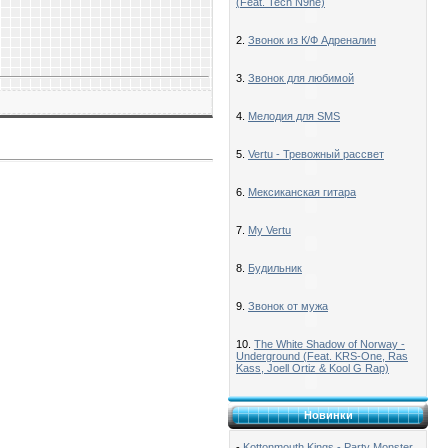
(Feat. Tech N9ne)
2.
Звонок из К/Ф Адреналин
3.
Звонок для любимой
4.
Мелодия для SMS
5.
Vertu - Тревожный рассвет
6.
Мексиканская гитара
7.
My Vertu
8.
Будильник
9.
Звонок от мужа
10.
The White Shadow of Norway -
Underground (Feat. KRS-One, Ras
Kass, Joell Ortiz & Kool G Rap)
Новинки
-
Kottonmouth Kings - Party Monster