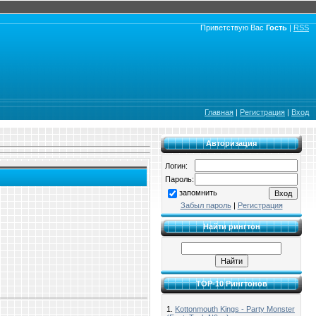
Приветствую Вас
Гость
|
RSS
Главная
|
Регистрация
|
Вход
Авторизация
Логин:
Пароль:
запомнить
Забыл пароль
|
Регистрация
Найти рингтон
TOP-10 Рингтонов
1.
Kottonmouth Kings - Party Monster