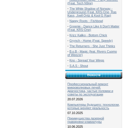
(Feat. Tech N9ne)
-
The White Shadow of Norway -
Underground (Feat. KRS-One, Ras
Kass, Joell Ortiz & Kool G Rap)
-
Nappy Roots - Fishbowl
-
Greenie - Dance Like It Don't Matter
(Feat. KRS-One)
-
Krizz Kaliko - Bottom Chick
-
Grynch - Home (Feat. Speedy)
-
The Returners - She Just Thinks
-
B.o.B - Magic (feat. Rivers Cuomo
of Weezer)
-
Kno - Spread Your Wings
-
S.A.S - Shout
Новости
Профессиональный ремонт
микроволновых печей:
диагностика, частые поломки и
советы по эксплуатации
20.07.2026
Компьютеры будущего: технологии,
которые меняют реальность
07.10.2025
Преимущества лазерной
гравировки клавиатуры
10.06.2025