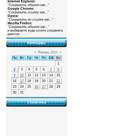
Internet Explorer:
"Сохранить объект как..."
Google Chrome:
"Сохранить ссылку как..."
Opera:
"Сохранить по ссылке как..."
Mozilla Firefox:
"Сохранить объект как..."
и выбираете куда хотите сохранить
рингтон.
Календарь
«
Январь 2012
»
Пн
Вт
Ср
Чт
Пт
Сб
Вс
1
2
3
4
5
6
7
8
9
10
11
12
13
14
15
16
17
18
19
20
21
22
23
24
25
26
27
28
29
30
31
Статистика