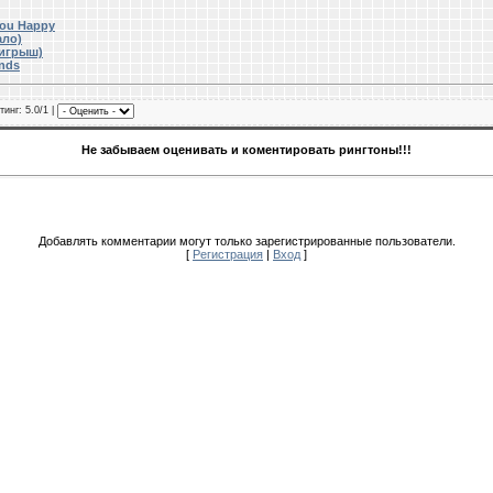
You Happy
ало)
оигрыш)
Ends
тинг
: 5.0/1 |
Не забываем оценивать и коментировать рингтоны!!!
Добавлять комментарии могут только зарегистрированные пользователи.
[
Регистрация
|
Вход
]