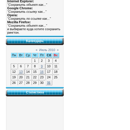
Internet Explorer:
"Сохранить объект как..."
Google Chrome:
"Сохранить ссылку как..."
Opera:
"Сохранить по ссылке как..."
Mozilla Firefox:
"Сохранить объект как..."
и выбираете куда хотите сохранить
рингтон.
Календарь
«
Июль 2010
»
Пн
Вт
Ср
Чт
Пт
Сб
Вс
1
2
3
4
5
6
7
8
9
10
11
12
13
14
15
16
17
18
19
20
21
22
23
24
25
26
27
28
29
30
31
Статистика