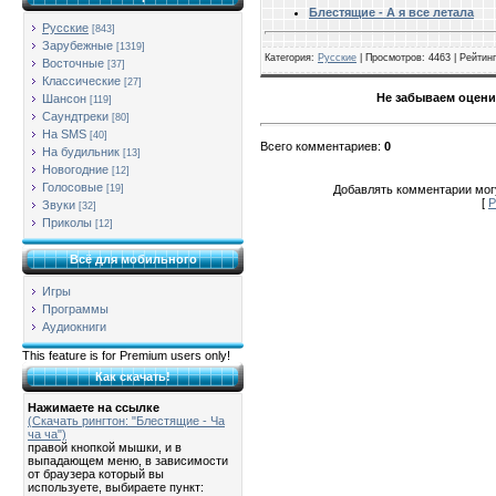
Блестящие - А я все летала
Русские
[843]
Зарубежные
[1319]
Категория
:
Русские
|
Просмотров
: 4463 |
Рейтинг
Восточные
[37]
Классические
[27]
Не забываем оцени
Шансон
[119]
Саундтреки
[80]
На SMS
[40]
Всего комментариев
:
0
На будильник
[13]
Новогодние
[12]
Голосовые
Добавлять комментарии могу
[19]
[
Р
Звуки
[32]
Приколы
[12]
Всё для мобильного
Игры
Программы
Аудиокниги
This feature is for Premium users only!
Как скачать!
Нажимаете на ссылке
(Скачать рингтон: "Блестящие - Ча
ча ча")
правой кнопкой мышки, и в
выпадающем меню, в зависимости
от браузера который вы
используете, выбираете пункт: