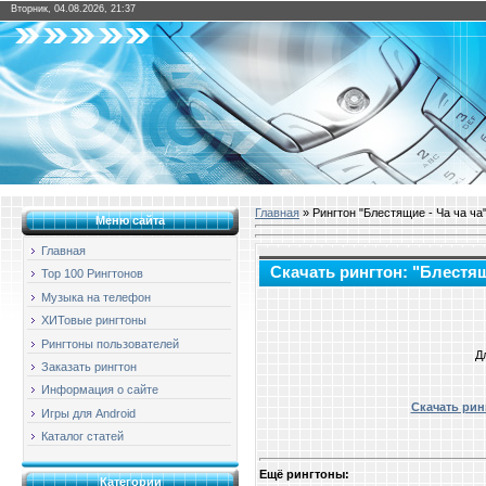
Вторник, 04.08.2026, 21:37
Главная
» Рингтон "Блестящие - Ча ча ча
Меню сайта
Главная
Скачать рингтон: "Блестящ
Top 100 Рингтонов
Музыка на телефон
ХИТовые рингтоны
Рингтоны пользователей
Д
Заказать рингтон
Информация о сайте
Скачать ринг
Игры для Android
Каталог статей
Ещё рингтоны:
Категории