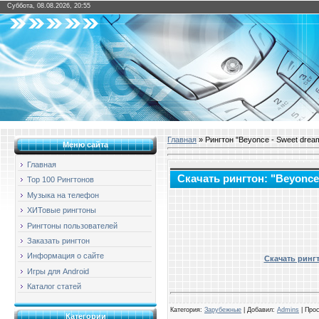
Суббота, 08.08.2026, 20:55
Главная
» Рингтон "Beyonce - Sweet drea
Меню сайта
Главная
Скачать рингтон: "Beyonce
Top 100 Рингтонов
Музыка на телефон
ХИТовые рингтоны
Рингтоны пользователей
Заказать рингтон
Информация о сайте
Скачать рингт
Игры для Android
Каталог статей
Категория
:
Зарубежные
| Добавил:
Admins
|
Про
Категории