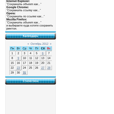
Internet Explorer:
"Сохранить объект как..."
Google Chrome:
"Сохранить ссылку как..."
Opera:
"Сохранить по ссылке как..."
Mozilla Firefox:
"Сохранить объект как..."
и выбираете куда хотите сохранить
рингтон.
Календарь
«
Октябрь 2012
»
Пн
Вт
Ср
Чт
Пт
Сб
Вс
1
2
3
4
5
6
7
8
9
10
11
12
13
14
15
16
17
18
19
20
21
22
23
24
25
26
27
28
29
30
31
Статистика