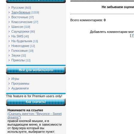
Не забываем оцени
Русские
[843]
Зарубежные
[1319]
Восточные
[37]
Всего комментариев
:
0
Классические
[27]
Шансон
[119]
Саундтреки
Добавлять комментарии могу
[80]
[
Р
На SMS
[40]
На будильник
[13]
Новогодние
[12]
Голосовые
[19]
Звуки
[32]
Приколы
[12]
Всё для мобильного
Игры
Программы
Аудиокниги
This feature is for Premium users only!
Как скачать!
Нажимаете на ссылке
(Скачать рингтон: "Beyonce - Sweet
dreams")
правой кнопкой мышки, и в
выпадающем меню, в зависимости
от браузера который вы
используете, выбираете пункт: