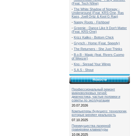
(Feat. Tech N9ne)
-
The White Shadow of Norway -
Underground (Feat. KRS-One, Ras
Kass, Joell Ortiz & Kool G Rap)
-
Nappy Roots - Fishbowl
-
Greenie - Dance Like It Don't Matter
(Feat. KRS-One)
-
Krizz Kaliko - Bottom Chick
-
Grynch - Home (Feat. Speedy)
-
The Returners - She Just Thinks
-
B.o.B - Magic (feat. Rivers Cuomo
of Weezer)
-
Kno - Spread Your Wings
-
S.A.S - Shout
Новости
Профессиональный ремонт
микроволновых печей:
диагностика, частые поломки и
советы по эксплуатации
20.07.2026
Компьютеры будущего: технологии,
которые меняют реальность
07.10.2025
Преимущества лазерной
гравировки клавиатуры
10.06.2025