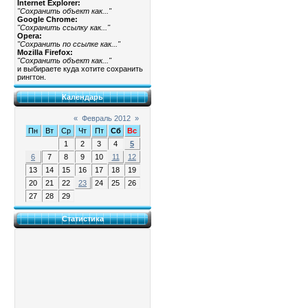
Internet Explorer:
"Сохранить объект как..."
Google Chrome:
"Сохранить ссылку как..."
Opera:
"Сохранить по ссылке как..."
Mozilla Firefox:
"Сохранить объект как..."
и выбираете куда хотите сохранить
рингтон.
Календарь
«
Февраль 2012
»
Пн
Вт
Ср
Чт
Пт
Сб
Вс
1
2
3
4
5
6
7
8
9
10
11
12
13
14
15
16
17
18
19
20
21
22
23
24
25
26
27
28
29
Статистика