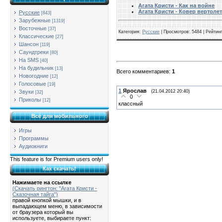
Агата Кристи - Как на войне
Агата Кристи - Ковер вертолет
Русские
[843]
Зарубежные
[1319]
Восточные
[37]
Категория
:
Русские
|
Просмотров
: 5484 |
Рейтинг
Классические
[27]
Шансон
[119]
Саундтреки
[80]
На SMS
[40]
На будильник
[13]
Всего комментариев
:
1
Новогодние
[12]
Голосовые
[19]
1
Ярослав
(21.04.2012 20:40)
Звуки
[32]
0
Приколы
[12]
классный
Всё для мобильного
Игры
Программы
Аудиокниги
This feature is for Premium users only!
Как скачать!
Нажимаете на ссылке
(Скачать рингтон: "Агата Кристи -
Сказочная тайга")
правой кнопкой мышки, и в
выпадающем меню, в зависимости
от браузера который вы
используете, выбираете пункт: