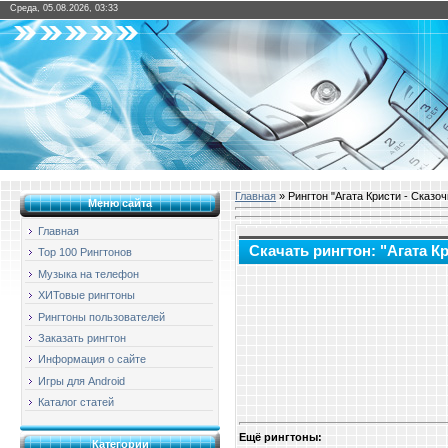
Среда, 05.08.2026, 03:33
Главная
» Рингтон "Агата Кристи - Сказоч
Меню сайта
Главная
Скачать рингтон: "Агата Кр
Top 100 Рингтонов
Музыка на телефон
ХИТовые рингтоны
Рингтоны пользователей
Заказать рингтон
Информация о сайте
Игры для Android
Каталог статей
Ещё рингтоны:
Категории