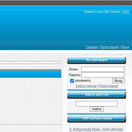
Приветствую Вас
Гость
|
RSS
Главная
|
Регистрация
|
Вход
Авторизация
Логин:
Пароль:
запомнить
Забыл пароль
|
Регистрация
Найти рингтон
TOP-10 Рингтонов
1.
Kottonmouth Kings - Party Monster