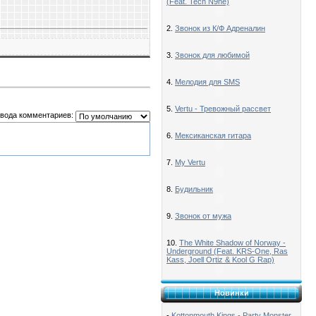
(Feat. Tech N9ne)
2.
Звонок из К/Ф Адреналин
3.
Звонок для любимой
4.
Мелодия для SMS
5.
Vertu - Тревожный рассвет
вода комментариев:
6.
Мексиканская гитара
7.
My Vertu
8.
Будильник
9.
Звонок от мужа
10.
The White Shadow of Norway -
Underground (Feat. KRS-One, Ras
Kass, Joell Ortiz & Kool G Rap)
Новинки
-
Kottonmouth Kings - Party Monster