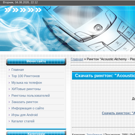
Вторник, 04.08.2026, 22:12
Главная
» Рингтон "Acoustic Alchemy - Pla
Меню сайта
Главная
Скачать рингтон: "Acoustic
Top 100 Рингтонов
Музыка на телефон
ХИТовые рингтоны
Рингтоны пользователей
Д
Заказать рингтон
Информация о сайте
Скачать рингтон: "A
Игры для Android
Каталог статей
Категории
Категория
:
Зарубежные
|
Просмотров
: 2986 |
Рей