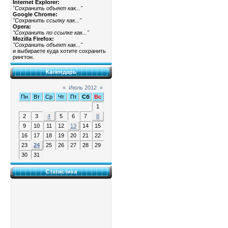
Internet Explorer:
"Сохранить объект как..."
Google Chrome:
"Сохранить ссылку как..."
Opera:
"Сохранить по ссылке как..."
Mozilla Firefox:
"Сохранить объект как..."
и выбираете куда хотите сохранить
рингтон.
Календарь
«
Июль 2012
»
Пн
Вт
Ср
Чт
Пт
Сб
Вс
1
2
3
4
5
6
7
8
9
10
11
12
13
14
15
16
17
18
19
20
21
22
23
24
25
26
27
28
29
30
31
Статистика