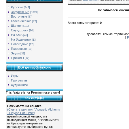
Русские
[843]
Не забываем оцени
Зарубежные
[1319]
Восточные
[37]
Классические
[27]
Всего комментариев
:
0
Шансон
[119]
Саундтреки
[80]
Добавлять комментарии могу
На SMS
[40]
[
Р
На будильник
[13]
Новогодние
[12]
Голосовые
[19]
Звуки
[32]
Приколы
[12]
Всё для мобильного
Игры
Программы
Аудиокниги
This feature is for Premium users only!
Как скачать!
Нажимаете на ссылке
(Скачать рингтон: "Acoustic Alchemy
- Playing For Time")
правой кнопкой мышки, и в
выпадающем меню, в зависимости
от браузера который вы
используете, выбираете пункт: