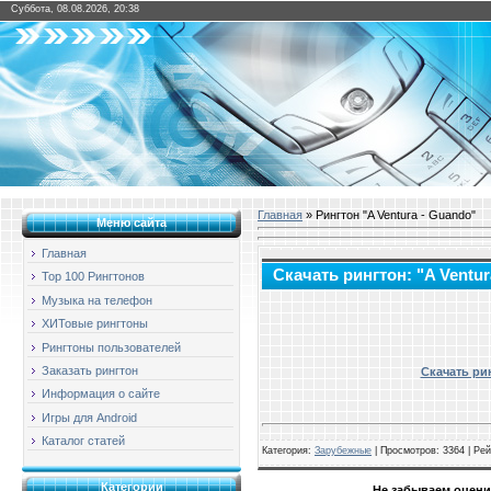
Суббота, 08.08.2026, 20:38
Главная
» Рингтон "A Ventura - Guando"
Меню сайта
Главная
Скачать рингтон: "A Ventur
Top 100 Рингтонов
Музыка на телефон
ХИТовые рингтоны
Рингтоны пользователей
Заказать рингтон
Скачать рин
Информация о сайте
Игры для Android
Каталог статей
Категория
:
Зарубежные
|
Просмотров
: 3364 |
Рей
Категории
Не забываем оцени