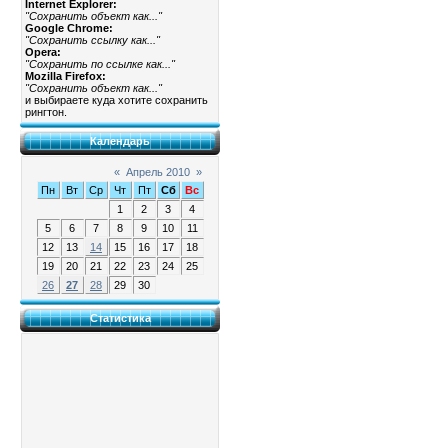
Internet Explorer:
"Сохранить объект как..."
Google Chrome:
"Сохранить ссылку как..."
Opera:
"Сохранить по ссылке как..."
Mozilla Firefox:
"Сохранить объект как..."
и выбираете куда хотите сохранить
рингтон.
Календарь
«
Апрель 2010
»
Пн
Вт
Ср
Чт
Пт
Сб
Вс
1
2
3
4
5
6
7
8
9
10
11
12
13
14
15
16
17
18
19
20
21
22
23
24
25
26
27
28
29
30
Статистика