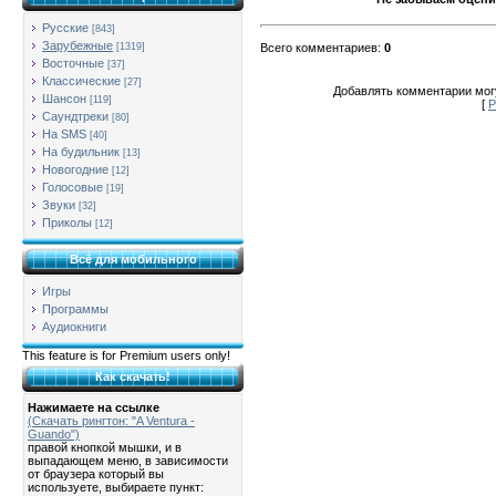
Русские
[843]
Зарубежные
Всего комментариев
:
0
[1319]
Восточные
[37]
Классические
[27]
Добавлять комментарии могу
Шансон
[119]
[
Р
Саундтреки
[80]
На SMS
[40]
На будильник
[13]
Новогодние
[12]
Голосовые
[19]
Звуки
[32]
Приколы
[12]
Всё для мобильного
Игры
Программы
Аудиокниги
This feature is for Premium users only!
Как скачать!
Нажимаете на ссылке
(Скачать рингтон: "A Ventura -
Guando")
правой кнопкой мышки, и в
выпадающем меню, в зависимости
от браузера который вы
используете, выбираете пункт: