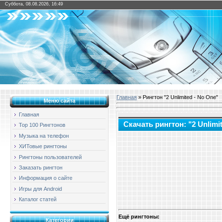
Суббота, 08.08.2026, 16:49
Главная
» Рингтон "2 Unlimited - No One"
Меню сайта
Главная
Скачать рингтон: "2 Unlimi
Top 100 Рингтонов
Музыка на телефон
ХИТовые рингтоны
Рингтоны пользователей
Заказать рингтон
Информация о сайте
Игры для Android
Каталог статей
Ещё рингтоны:
Категории