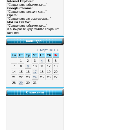
Internet Explorer:
"Сохранить объект как..."
Google Chrome:
"Сохранить ссылку как..."
Opera:
"Сохранить по ссылке как..."
Mozilla Firefox:
"Сохранить объект как..."
и выбираете куда хотите сохранить
рингтон.
Календарь
«
Март 2011
»
Пн
Вт
Ср
Чт
Пт
Сб
Вс
1
2
3
4
5
6
7
8
9
10
11
12
13
14
15
16
17
18
19
20
21
22
23
24
25
26
27
28
29
30
31
Статистика