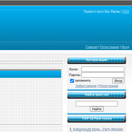
Приветствую Вас
Гость
|
RSS
Главная
|
Регистрация
|
Вход
Авторизация
Логин:
Пароль:
запомнить
Забыл пароль
|
Регистрация
Найти рингтон
TOP-10 Рингтонов
1.
Kottonmouth Kings - Party Monster