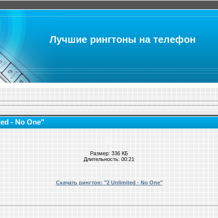
Лучшие рингтоны на телефон
ted - No One"
Размер: 336 КБ
Длительность: 00:21
Скачать рингтон: "2 Unlimited - No One"