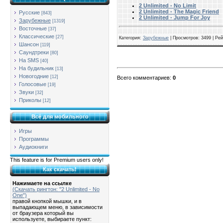
2 Unlimited - No Limit
2 Unlimited - The Magic Friend
Русские
[843]
2 Unlimited - Jump For Joy
Зарубежные
[1319]
Восточные
[37]
Классические
[27]
Категория
:
Зарубежные
|
Просмотров
: 3499 |
Рей
Шансон
[119]
Саундтреки
[80]
На SMS
[40]
На будильник
[13]
Новогодние
[12]
Всего комментариев
:
0
Голосовые
[19]
Звуки
[32]
Приколы
[12]
Всё для мобильного
Игры
Программы
Аудиокниги
This feature is for Premium users only!
Как скачать!
Нажимаете на ссылке
(Скачать рингтон: "2 Unlimited - No
One")
правой кнопкой мышки, и в
выпадающем меню, в зависимости
от браузера который вы
используете, выбираете пункт: