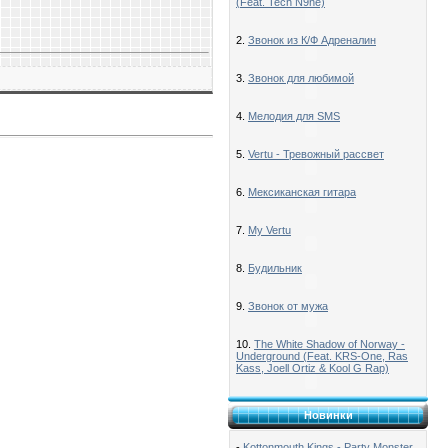
(Feat. Tech N9ne)
2.
Звонок из К/Ф Адреналин
3.
Звонок для любимой
4.
Мелодия для SMS
5.
Vertu - Тревожный рассвет
6.
Мексиканская гитара
7.
My Vertu
8.
Будильник
9.
Звонок от мужа
10.
The White Shadow of Norway -
Underground (Feat. KRS-One, Ras
Kass, Joell Ortiz & Kool G Rap)
Новинки
-
Kottonmouth Kings - Party Monster