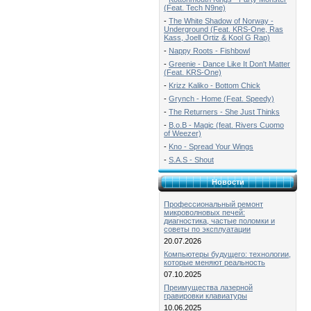
(Feat. Tech N9ne)
-
The White Shadow of Norway -
Underground (Feat. KRS-One, Ras
Kass, Joell Ortiz & Kool G Rap)
-
Nappy Roots - Fishbowl
-
Greenie - Dance Like It Don't Matter
(Feat. KRS-One)
-
Krizz Kaliko - Bottom Chick
-
Grynch - Home (Feat. Speedy)
-
The Returners - She Just Thinks
-
B.o.B - Magic (feat. Rivers Cuomo
of Weezer)
-
Kno - Spread Your Wings
-
S.A.S - Shout
Новости
Профессиональный ремонт
микроволновых печей:
диагностика, частые поломки и
советы по эксплуатации
20.07.2026
Компьютеры будущего: технологии,
которые меняют реальность
07.10.2025
Преимущества лазерной
гравировки клавиатуры
10.06.2025