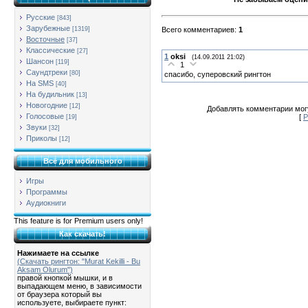
Русские
[843]
Зарубежные
Всего комментариев
:
1
[1319]
Восточные
[37]
Классические
[27]
1
oksi
(14.09.2011 21:02)
Шансон
[119]
1
Саундтреки
[80]
спасибо, суперовский рингтон
На SMS
[40]
На будильник
[13]
Новогодние
[12]
Добавлять комментарии могу
Голосовые
[
Р
[19]
Звуки
[32]
Приколы
[12]
Всё для мобильного
Игры
Программы
Аудиокниги
This feature is for Premium users only!
Как скачать!
Нажимаете на ссылке
(Скачать рингтон: "Murat Kekilli - Bu
Aksam Olurum")
правой кнопкой мышки, и в
выпадающем меню, в зависимости
от браузера который вы
используете, выбираете пункт: