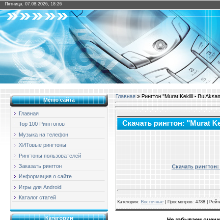
Пятница, 07.08.2026, 18:26
Главная
» Рингтон "Murat Kekilli - Bu Aks
Меню сайта
Главная
Скачать рингтон: "Murat Ke
Top 100 Рингтонов
Музыка на телефон
ХИТовые рингтоны
Рингтоны пользователей
Заказать рингтон
Скачать рингтон: 
Информация о сайте
Игры для Android
Каталог статей
Категория
:
Восточные
|
Просмотров
: 4788 |
Рейт
Категории
Не забываем оцени