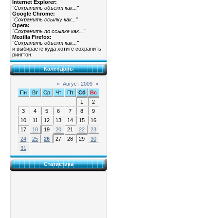
Internet Explorer:
"Сохранить объект как..."
Google Chrome:
"Сохранить ссылку как..."
Opera:
"Сохранить по ссылке как..."
Mozilla Firefox:
"Сохранить объект как..."
и выбираете куда хотите сохранить
рингтон.
Календарь
«
Август 2009
»
Пн
Вт
Ср
Чт
Пт
Сб
Вс
1
2
3
4
5
6
7
8
9
10
11
12
13
14
15
16
17
18
19
20
21
22
23
24
25
26
27
28
29
30
31
Статистика