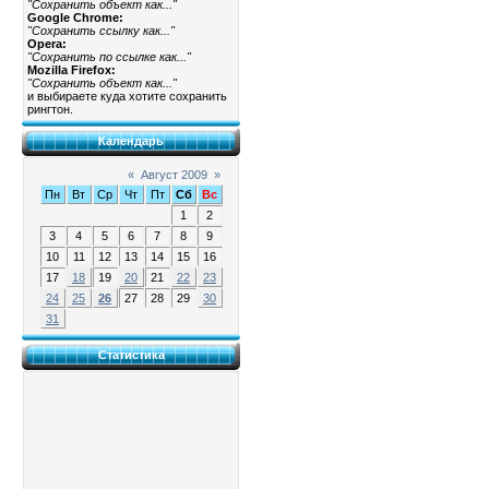
"Сохранить объект как..."
Google Chrome:
"Сохранить ссылку как..."
Opera:
"Сохранить по ссылке как..."
Mozilla Firefox:
"Сохранить объект как..."
и выбираете куда хотите сохранить
рингтон.
Календарь
«
Август 2009
»
Пн
Вт
Ср
Чт
Пт
Сб
Вс
1
2
3
4
5
6
7
8
9
10
11
12
13
14
15
16
17
18
19
20
21
22
23
24
25
26
27
28
29
30
31
Статистика