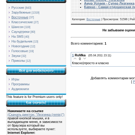
Амур Успаев - Супер Лезгинка
Кавказ - Самая отдушинская л
Русские
[843]
Зарубежные
[1319]
Восточные
[37]
Категория
:
Восточные
|
Просмотров
: 51596 |
Рей
Классические
[27]
Шансон
[119]
Не забываем оцени
Саундтреки
[80]
На SMS
[40]
На будильник
[13]
Всего комментариев
:
1
Новогодние
[12]
Голосовые
[19]
1
RoMka
(05.04.2011 23:11)
Звуки
[32]
0
Приколы
[12]
Класно)просто и класно
Всё для мобильного
Добавлять комментарии могу
Игры
[
Р
Программы
Аудиокниги
This feature is for Premium users only!
Как скачать!
Нажимаете на ссылке
(Скачать рингтон: "Лезгинка (remix)")
правой кнопкой мышки, и в
выпадающем меню, в зависимости
от браузера который вы
используете, выбираете пункт:
Internet Explorer: