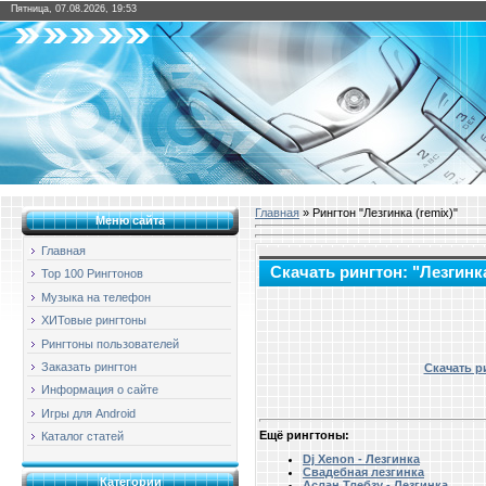
Пятница, 07.08.2026, 19:53
Главная
» Рингтон "Лезгинка (remix)"
Меню сайта
Главная
Скачать рингтон: "Лезгинка
Top 100 Рингтонов
Музыка на телефон
ХИТовые рингтоны
Рингтоны пользователей
Заказать рингтон
Скачать ри
Информация о сайте
Игры для Android
Ещё рингтоны:
Каталог статей
Dj Xenon - Лезгинка
Свадебная лезгинка
Категории
Аслан Тлебзу - Лезгинка