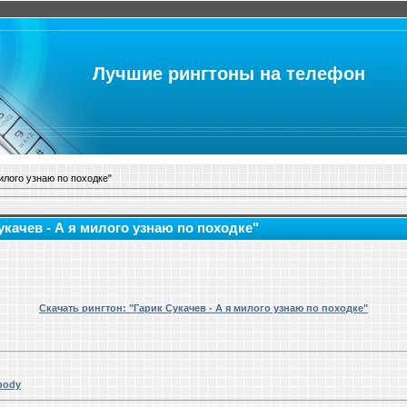
Лучшие рингтоны на телефон
илого узнаю по походке"
укачев - А я милого узнаю по походке"
Скачать рингтон: "Гарик Сукачев - А я милого узнаю по походке"
ibody