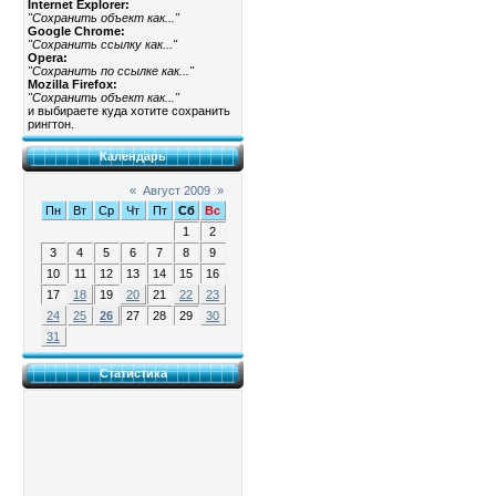
Internet Explorer:
"Сохранить объект как..."
Google Chrome:
"Сохранить ссылку как..."
Opera:
"Сохранить по ссылке как..."
Mozilla Firefox:
"Сохранить объект как..."
и выбираете куда хотите сохранить
рингтон.
Календарь
«
Август 2009
»
Пн
Вт
Ср
Чт
Пт
Сб
Вс
1
2
3
4
5
6
7
8
9
10
11
12
13
14
15
16
17
18
19
20
21
22
23
24
25
26
27
28
29
30
31
Статистика