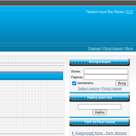
Приветствую Вас
Гость
|
RSS
Главная
|
Регистрация
|
Вход
Авторизация
Логин:
Пароль:
запомнить
Забыл пароль
|
Регистрация
Найти рингтон
TOP-10 Рингтонов
1.
Kottonmouth Kings - Party Monster