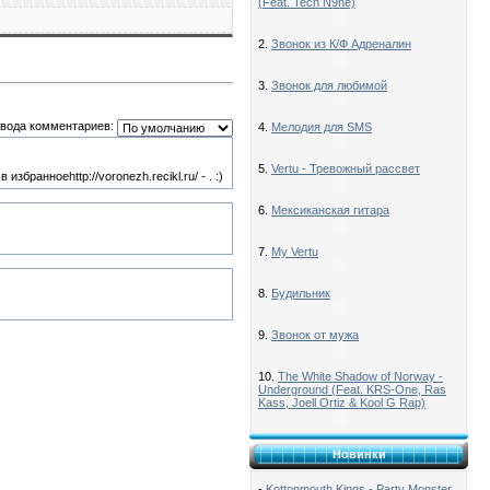
(Feat. Tech N9ne)
2.
Звонок из К/Ф Адреналин
3.
Звонок для любимой
вода комментариев:
4.
Мелодия для SMS
5.
Vertu - Тревожный рассвет
ранноеhttp://voronezh.recikl.ru/ - . :)
6.
Мексиканская гитара
7.
My Vertu
8.
Будильник
9.
Звонок от мужа
10.
The White Shadow of Norway -
Underground (Feat. KRS-One, Ras
Kass, Joell Ortiz & Kool G Rap)
Новинки
-
Kottonmouth Kings - Party Monster