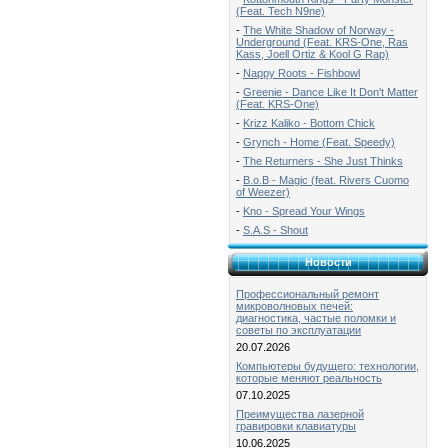
(Feat. Tech N9ne)
-
The White Shadow of Norway -
Underground (Feat. KRS-One, Ras
Kass, Joell Ortiz & Kool G Rap)
-
Nappy Roots - Fishbowl
-
Greenie - Dance Like It Don't Matter
(Feat. KRS-One)
-
Krizz Kaliko - Bottom Chick
-
Grynch - Home (Feat. Speedy)
-
The Returners - She Just Thinks
-
B.o.B - Magic (feat. Rivers Cuomo
of Weezer)
-
Kno - Spread Your Wings
-
S.A.S - Shout
Новости
Профессиональный ремонт
микроволновых печей:
диагностика, частые поломки и
советы по эксплуатации
20.07.2026
Компьютеры будущего: технологии,
которые меняют реальность
07.10.2025
Преимущества лазерной
гравировки клавиатуры
10.06.2025