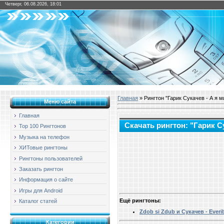
Четверг, 06.08.2026, 18:01
Главная
» Рингтон "Гарик Сукачев - А я м
Меню сайта
Главная
Скачать рингтон: "Гарик С
Top 100 Рингтонов
Музыка на телефон
ХИТовые рингтоны
Рингтоны пользователей
Заказать рингтон
Информация о сайте
Игры для Android
Ещё рингтоны:
Каталог статей
Zdob si Zdub и Сукачев - Ever
Категории