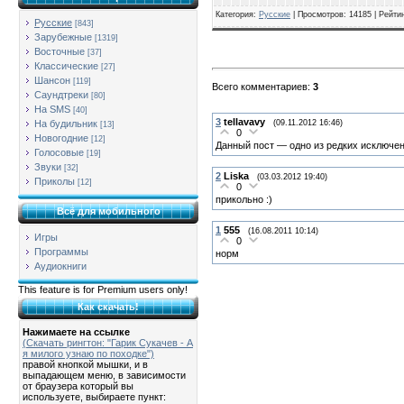
Категория
:
Русские
|
Просмотров
: 14185 |
Рейти
Русские
[843]
Зарубежные
[1319]
Восточные
[37]
Классические
[27]
Шансон
[119]
Всего комментариев
:
3
Саундтреки
[80]
На SMS
[40]
3
tellavavy
(09.11.2012 16:46)
На будильник
[13]
0
Новогодние
[12]
Данный пост — одно из редких исключений
Голосовые
[19]
Звуки
[32]
2
Liska
(03.03.2012 19:40)
Приколы
[12]
0
прикольно :)
Всё для мобильного
1
555
(16.08.2011 10:14)
Игры
0
Программы
норм
Аудиокниги
This feature is for Premium users only!
Как скачать!
Нажимаете на ссылке
(Скачать рингтон: "Гарик Сукачев - А
я милого узнаю по походке")
правой кнопкой мышки, и в
выпадающем меню, в зависимости
от браузера который вы
используете, выбираете пункт: