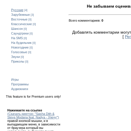
Категории
Не забываем оценива
Русские
[4]
Зарубежные
[3]
Восточные
[0]
Всего комментариев
:
0
Классические
[0]
Шансон
[0]
Добавлять комментарии могут
Саундтреки
[0]
[
Ре
На SMS
[0]
На будильник
[0]
Новогодние
[0]
Голосовые
[0]
Звуки
[0]
Приколы
[0]
Всё для мобильного
Игры
Программы
Аудиокниги
This feature is for Premium users only!
Как скачать!
Нажимаете на ссылке
(Скачать рингтон: "Sasha Dith &
Steve Modana feat. Nadya - Улечу")
правой кнопкой мышки, и в
выпадающем меню, в зависимости
от браузера который вы