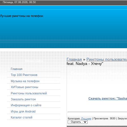
Пятница, 07.08.2026, 06:50
Лучшие рингтоны на телефон
Главная
»
Рингтоны пользовате
Меню сайта
feat. Nadya - Улечу"
Главная
Скачать рингтон: "Sasha Di
Top 100 Рингтонов
Музыка на телефон
ХИТовые рингтоны
Рингтоны пользователей
Скачать рингтон: "Sasha 
Заказать рингтон
Информация о сайте
Игры для Android
Каталог статей
Категория
:
Русские
| Просмотров: 3630 | Загрузо