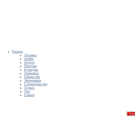
Разное
Техника
Хобби
Услуги
Покупки
Культура
Здоровье
Общество
Экономика
Строительство
Отдых
Уют
Семья
Лучшие новинки рингтонов д
Ringtones.