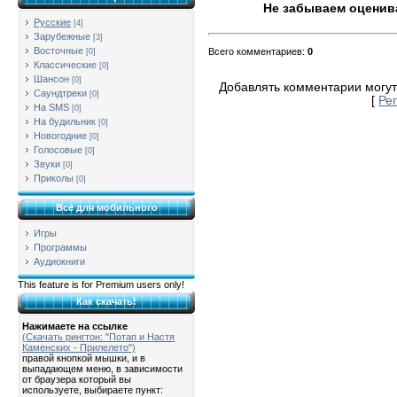
Не забываем оценива
Русские
[4]
Зарубежные
[3]
Восточные
Всего комментариев
:
0
[0]
Классические
[0]
Шансон
[0]
Добавлять комментарии могут
Саундтреки
[0]
[
Ре
На SMS
[0]
На будильник
[0]
Новогодние
[0]
Голосовые
[0]
Звуки
[0]
Приколы
[0]
Всё для мобильного
Игры
Программы
Аудиокниги
This feature is for Premium users only!
Как скачать!
Нажимаете на ссылке
(Скачать рингтон: "Потап и Настя
Каменских - Прилелето")
правой кнопкой мышки, и в
выпадающем меню, в зависимости
от браузера который вы
используете, выбираете пункт: