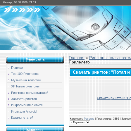
Четверг, 06.08.2026, 21:19
Главная
»
Рингтоны пользовате
Меню сайта
Прилелето"
Главная
Скачать рингтон: "Потап и
Top 100 Рингтонов
Музыка на телефон
ХИТовые рингтоны
Рингтоны пользователей
Скачать рингтон: "П
Заказать рингтон
Информация о сайте
Игры для Android
Каталог статей
Категория
:
Русские
| Просмотров: 3886 | Загрузо
Категории