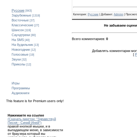
Категории
Русские
[843]
Категория
:
Русские
| Добавил:
Adminn
|
Просмот
Зарубежные
[1319]
Восточные
[37]
Классические
Не забываем оцени
[27]
Шансон
[119]
Саундтреки
[80]
Всего комментариев
:
0
На SMS
[40]
На будильник
[13]
Новогодние
[12]
Добавлять комментарии могу
[
Р
Голосовые
[19]
Звуки
[32]
Приколы
[12]
Всё для мобильного
Игры
Программы
Аудиокниги
This feature is for Premium users only!
Как скачать!
Нажимаете на ссылке
(Скачать рингтон: "Здравствуй
Песня - Синий Иней")
правой кнопкой мышки, и в
выпадающем меню, в зависимости
от браузера который вы