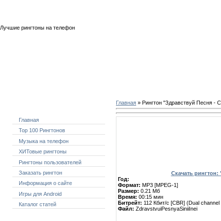
Четверг, 06.08.2026, 20:15
Лучшие рингтоны на телефон
Главная
» Рингтон "Здравствуй Песня - 
Меню сайта
Главная
Скачать рингтон: "Здравст
Top 100 Рингтонов
Музыка на телефон
ХИТовые рингтоны
Рингтоны пользователей
Заказать рингтон
Скачать рингтон:
Год:
Информация о сайте
Формат:
MP3 [MPEG-1]
Размер:
0.21 Мб
Игры для Android
Время:
00:15 мин
Битрейт:
112 Кбит/с [CBR] (Dual channe
Каталог статей
Файл:
ZdravstvuiPesnyaSiniiInei