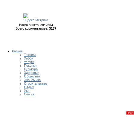
Всего рингтонов:
2553
Всего комментариев:
3187
Разное
Техника
Хобби
Услуги
Покупки
Культура
Здоровье
Общество
Экономика
Строительство
Отдых
Уют
Семья
Лучшие новинки рингтонов д
Ringtones.