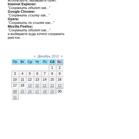
используете, выбираете пункт:
Internet Explorer:
"Сохранить объект как..."
Google Chrome:
"Сохранить ссылку как..."
Opera:
"Сохранить по ссылке как..."
Mozilla Firefox:
"Сохранить объект как..."
и выбираете куда хотите сохранить
рингтон.
Календарь
«
Декабрь 2012
»
Пн
Вт
Ср
Чт
Пт
Сб
Вс
1
2
3
4
5
6
7
8
9
10
11
12
13
14
15
16
17
18
19
20
21
22
23
24
25
26
27
28
29
30
31
Статистика