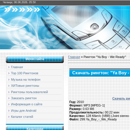
Четверг, 06.08.2026, 05:50
Главная
» Рингтон "Ya Boy - We Ready"
Меню сайта
Главная
Скачать рингтон: "Ya Boy 
Top 100 Рингтонов
Музыка на телефон
ХИТовые рингтоны
Рингтоны пользователей
Заказать рингтон
Скачать ри
Год:
2010
Информация о сайте
Формат:
MP3 [MPEG-1]
Размер:
0.63 Мб
Игры для Android
Продолжительность:
00:22 мин
Качество:
128 Кбит/с [VBR] (Joint stere
Каталог статей
Файл:
299.Ya_Boy_-_We_Ready
Категории