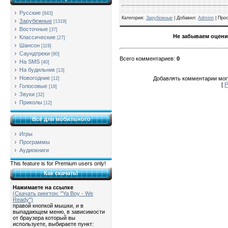
Русские
[843]
Категория
:
Зарубежные
| Добавил:
Adminn
|
Про
Зарубежные
[1319]
Восточные
[37]
Не забываем оцени
Классические
[27]
Шансон
[119]
Саундтреки
[80]
Всего комментариев
:
0
На SMS
[40]
На будильник
[13]
Новогодние
Добавлять комментарии могу
[12]
[
Р
Голосовые
[19]
Звуки
[32]
Приколы
[12]
Всё для мобильного
Игры
Программы
Аудиокниги
This feature is for Premium users only!
Как скачать!
Нажимаете на ссылке
(Скачать рингтон: "Ya Boy - We
Ready")
правой кнопкой мышки, и в
выпадающем меню, в зависимости
от браузера который вы
используете, выбираете пункт: