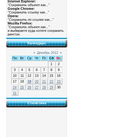
Internet Explorer:
"Сохранить объект как..."
Google Chrome:
"Сохранить ссылку как..."
Opera:
"Сохранить по ссылке как..."
Mozilla Firefox:
"Сохранить объект как..."
и выбираете куда хотите сохранить
рингтон.
Календарь
«
Декабрь 2012
»
Пн
Вт
Ср
Чт
Пт
Сб
Вс
1
2
3
4
5
6
7
8
9
10
11
12
13
14
15
16
17
18
19
20
21
22
23
24
25
26
27
28
29
30
31
Статистика