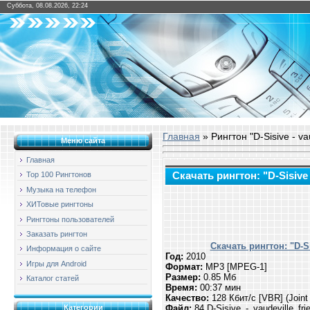
Суббота, 08.08.2026, 22:24
Главная
» Рингтон "D-Sisive - vau
Меню сайта
Главная
Скачать рингтон: "D-Sisive -
Top 100 Рингтонов
Музыка на телефон
ХИТовые рингтоны
Рингтоны пользователей
Заказать рингтон
Скачать рингтон: "D-Sis
Информация о сайте
Год:
2010
Игры для Android
Формат:
MP3 [MPEG-1]
Размер:
0.85 Мб
Каталог статей
Время:
00:37 мин
Качество:
128 Кбит/с [VBR] (Joint
Файл:
84.D-Sisive_-_vaudeville_fri
Категории