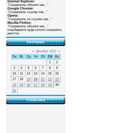
Internet Explorer:
"Сохранить объект как..."
Google Chrome:
"Сохранить ссылку как..."
Opera:
"Сохранить по ссылке как..."
Mozilla Firefox:
"Сохранить объект как..."
и выбираете куда хотите сохранить
рингтон.
Календарь
«
Декабрь 2012
»
Пн
Вт
Ср
Чт
Пт
Сб
Вс
1
2
3
4
5
6
7
8
9
10
11
12
13
14
15
16
17
18
19
20
21
22
23
24
25
26
27
28
29
30
31
Статистика