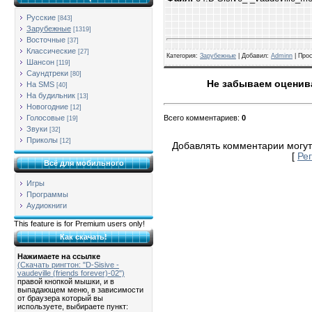
Русские
[843]
Зарубежные
[1319]
Восточные
[37]
Классические
[27]
Категория
:
Зарубежные
| Добавил:
Adminn
|
Про
Шансон
[119]
Саундтреки
[80]
Не забываем оценива
На SMS
[40]
На будильник
[13]
Новогодние
[12]
Всего комментариев
:
0
Голосовые
[19]
Звуки
[32]
Приколы
[12]
Добавлять комментарии могут
[
Ре
Всё для мобильного
Игры
Программы
Аудиокниги
This feature is for Premium users only!
Как скачать!
Нажимаете на ссылке
(Скачать рингтон: "D-Sisive -
vaudeville (friends forever)-02")
правой кнопкой мышки, и в
выпадающем меню, в зависимости
от браузера который вы
используете, выбираете пункт: