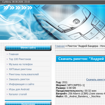
Суббота, 08.08.2026, 23:43
Главная
» Рингтон "Андрей Бандера - Ноч
Меню сайта
Главная
Скачать рингтон: "Андрей 
Top 100 Рингтонов
Музыка на телефон
ХИТовые рингтоны
Рингтоны пользователей
Заказать рингтон
Скачать рингт
Год:
2011
Информация о сайте
Формат:
MP3 [MPEG-1]
Размер:
0.98 Мб
Игры для Android
Продолжительность:
00:32 мин
Битрейт:
256 Кбит/с [CBR] (Joint stereo
Каталог статей
Файл:
05._Andrei_Bandera_-_Nochka
Категории