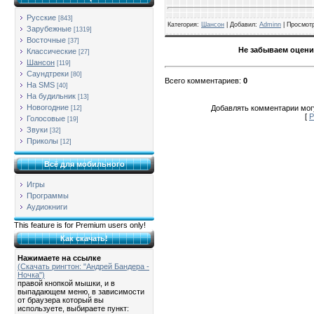
Русские
[843]
Категория
:
Шансон
| Добавил:
Adminn
|
Просмот
Зарубежные
[1319]
Восточные
[37]
Не забываем оцени
Классические
[27]
Шансон
[119]
Саундтреки
[80]
Всего комментариев
:
0
На SMS
[40]
На будильник
[13]
Новогодние
Добавлять комментарии могу
[12]
[
Р
Голосовые
[19]
Звуки
[32]
Приколы
[12]
Всё для мобильного
Игры
Программы
Аудиокниги
This feature is for Premium users only!
Как скачать!
Нажимаете на ссылке
(Скачать рингтон: "Андрей Бандера -
Ночка")
правой кнопкой мышки, и в
выпадающем меню, в зависимости
от браузера который вы
используете, выбираете пункт: