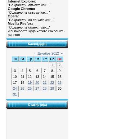
Internet Explorer:
"Сохранить объект как..."
Google Chrome:
"Сохранить ссылку как..."
Opera:
"Сохранить по ссылке как..."
Mozilla Firefox:
"Сохранить объект как..."
и выбираете куда хотите сохранить
рингтон.
Календарь
«
Декабрь 2012
»
Пн
Вт
Ср
Чт
Пт
Сб
Вс
1
2
3
4
5
6
7
8
9
10
11
12
13
14
15
16
17
18
19
20
21
22
23
24
25
26
27
28
29
30
31
Статистика