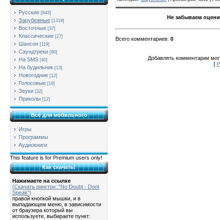
Русские
[843]
Не забываем оцени
Зарубежные
[1319]
Восточные
[37]
Классические
[27]
Всего комментариев
:
0
Шансон
[119]
Саундтреки
[80]
Добавлять комментарии могу
На SMS
[40]
[
Р
На будильник
[13]
Новогодние
[12]
Голосовые
[19]
Звуки
[32]
Приколы
[12]
Всё для мобильного
Игры
Программы
Аудиокниги
This feature is for Premium users only!
Как скачать!
Нажимаете на ссылке
(Скачать рингтон: "No Doubt - Dont
Speak")
правой кнопкой мышки, и в
выпадающем меню, в зависимости
от браузера который вы
используете, выбираете пункт: