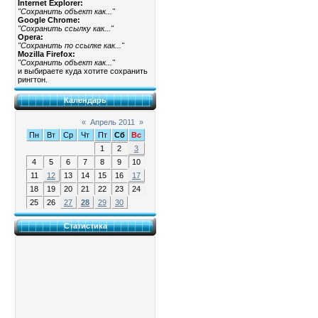
Internet Explorer:
"Сохранить объект как..."
Google Chrome:
"Сохранить ссылку как..."
Opera:
"Сохранить по ссылке как..."
Mozilla Firefox:
"Сохранить объект как..."
и выбираете куда хотите сохранить
рингтон.
Календарь
«
Апрель 2011
»
Пн
Вт
Ср
Чт
Пт
Сб
Вс
1
2
3
4
5
6
7
8
9
10
11
12
13
14
15
16
17
18
19
20
21
22
23
24
25
26
27
28
29
30
Статистика