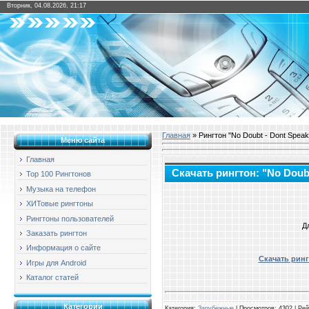
Вторник, 04.08.2026, 21:17
Главная
» Рингтон "No Doubt - Dont Speak
Меню сайта
Главная
Скачать рингтон: "No Doubt
Top 100 Рингтонов
Музыка на телефон
ХИТовые рингтоны
Рингтоны пользователей
Д
Заказать рингтон
Информация о сайте
Скачать ринг
Игры для Android
Каталог статей
Категории
Категория
:
Зарубежные
|
Просмотров
: 4302 |
Рей