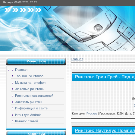
Четверг, 06.08.2026, 20:25
Главная
Меню сайта
Главная
Top 100 Рингтонов
Рингтон: Грин Грей - Под
Музыка на телефон
ХИТовые рингтоны
Рингтоны пользователей
Д
Заказать рингтон
Информация о сайте
Категория:
Русские
|
Просмотров: 3299 | Дата:
2
Игры для Android
Каталог статей
Рингтон: Наутилус Помпили
Категории