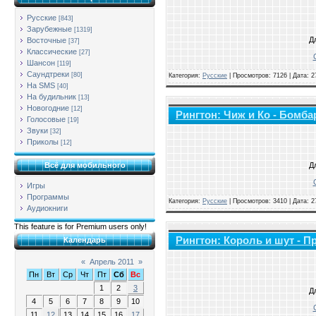
Русские
[843]
Зарубежные
[1319]
Д
Восточные
[37]
Классические
[27]
Шансон
[119]
Саундтреки
[80]
Категория:
Русские
|
Просмотров: 7126 | Дата:
2
На SMS
[40]
На будильник
[13]
Новогодние
[12]
Рингтон: Чиж и Ко - Бомб
Голосовые
[19]
Звуки
[32]
Приколы
[12]
Д
Всё для мобильного
Игры
Программы
Категория:
Русские
|
Просмотров: 3410 | Дата:
2
Аудиокниги
This feature is for Premium users only!
Рингтон: Король и шут - П
Календарь
«
Апрель 2011
»
Пн
Вт
Ср
Чт
Пт
Сб
Вс
1
2
3
Д
4
5
6
7
8
9
10
11
12
13
14
15
16
17