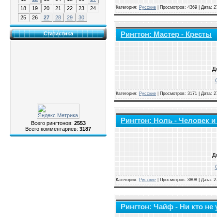
Категория:
Русские
|
Просмотров: 4369 | Дата:
2
18
19
20
21
22
23
24
25
26
27
28
29
30
Рингтон: Мастер - Кресты
Статистика
Д
Категория:
Русские
|
Просмотров: 3171 | Дата:
2
Рингтон: Ноль - Человек и
Всего рингтонов:
2553
Всего комментариев:
3187
Д
Категория:
Русские
|
Просмотров: 3808 | Дата:
2
Рингтон: Чайф - Ни кто н