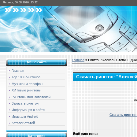
Четверг, 06.08.2026, 13:22
Главная
» Рингтон "Алексей Стёпин - Джи
Меню сайта
Главная
Скачать рингтон: "Алексе
Top 100 Рингтонов
Музыка на телефон
ХИТовые рингтоны
Рингтоны пользователей
Д
Заказать рингтон
Информация о сайте
Скачать рингто
Игры для Android
Каталог статей
Ещё рингтоны:
Категории