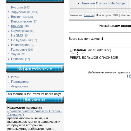
Алексей Стёпин - Не балуй
Русские
[843]
Зарубежные
[1319]
Категория
:
Шансон
|
Просмотров
: 2804 |
Рейтинг
Восточные
[37]
Классические
[27]
Не забываем оцени
Шансон
[119]
Саундтреки
[80]
На SMS
[40]
Всего комментариев
:
1
На будильник
[13]
Новогодние
[12]
Голосовые
1
Наталья
[19]
(08.01.2012 19:58)
0
Звуки
[32]
РЕБЯТ, БОЛЬШОЕ СПАСИБО!!!
Приколы
[12]
Всё для мобильного
Добавлять комментарии могу
[
Р
Игры
Программы
Аудиокниги
This feature is for Premium users only!
Как скачать!
Нажимаете на ссылке
(Скачать рингтон: "Алексей Стёпин -
Джипарик")
правой кнопкой мышки, и в
выпадающем меню, в зависимости
от браузера который вы
используете, выбираете пункт: