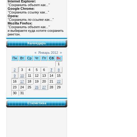
Internet Explorer:
"Сохранить объект как..."
Google Chrome:
"Сохранить ссылку как..."
Opera:
"Сохранить по ссылке как..."
Mozilla Firefox:
"Сохранить объект как..."
и выбираете куда хотите сохранить
рингтон.
Календарь
«
Январь 2012
»
Пн
Вт
Ср
Чт
Пт
Сб
Вс
1
2
3
4
5
6
7
8
9
10
11
12
13
14
15
16
17
18
19
20
21
22
23
24
25
26
27
28
29
30
31
Статистика