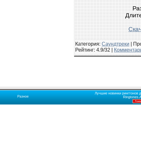
Ра
Длите
Скач
Категория:
Саундтреки
|
Про
Рейтинг
: 4.9/32 |
Комментари
Лучшие новинки рингтонов д
Разное
Ringtones.