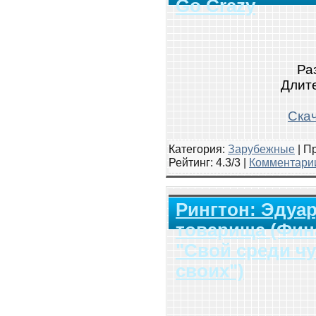
Go Crazy
Ра
Длите
Скач
Категория:
Зарубежные
|
Пр
Рейтинг
: 4.3/3 |
Комментарии
Рингтон: Эдуар
товарища (Фин
"Свой среди чу
своих")