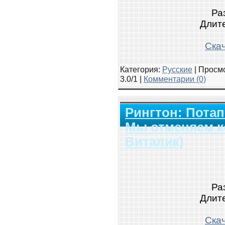
Ра
Длите
Скач
Категория:
Русские
|
Просмо
3.0/1 |
Комментарии (0)
Рингтон: Потап
Мы отменяем к
Виталик)
Ра
Длите
Скач