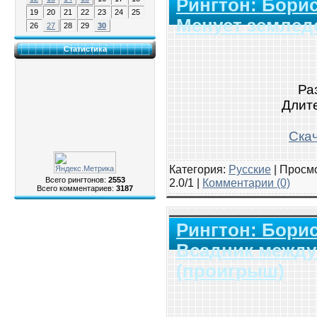
Рингтон: Борис
19
20
21
22
23
24
25
Менует землед
26
27
28
29
30
Статистика
Ра
Длите
Скач
Категория:
Русские
|
Просмо
Всего рингтонов:
2553
2.0/1 |
Комментарии (0)
Всего комментариев:
3187
Рингтон: Борис
Всадник между
(проигрыш)