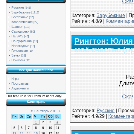
Скач
Русские
[843]
Зарубежные
[1319]
Категория:
Зарубежные
|
Пр
Восточные
[37]
Рейтинг
: 4.8/9 |
Комментарии
Классические
[27]
Шансон
[119]
Саундтреки
[80]
На SMS
[40]
Рингтон: Юлия
На будильник
[13]
Новогодние
[12]
моё счастье (п
Голосовые
[19]
Звуки
[32]
Приколы
[12]
Всё для мобильного
Ра
Игры
Длите
Программы
Аудиокниги
Скач
This feature is for Premium users only!
Календарь
Категория:
Русские
|
Просмо
«
Сентябрь 2011
»
Рейтинг
: 4.9/29 |
Комментари
Пн
Вт
Ср
Чт
Пт
Сб
Вс
1
2
3
4
5
6
7
8
9
10
11
12
13
14
15
16
17
18