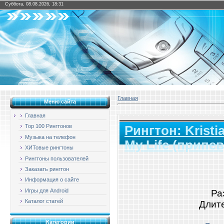
Суббота, 08.08.2026, 18:31
Главная
Меню сайта
Главная
Top 100 Рингтонов
Рингтон: Kristia
Музыка на телефон
My Life (припев
ХИТовые рингтоны
Рингтоны пользователей
Заказать рингтон
Информация о сайте
Игры для Android
Ра
Каталог статей
Длите
Категории