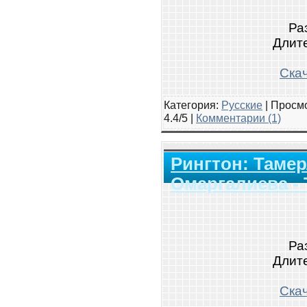
Ра
Длите
Скач
Категория:
Русские
|
Просмо
4.4/5 |
Комментарии (1)
Рингтон: Тамер
Омаргалиева -
Ра
Длите
Скач