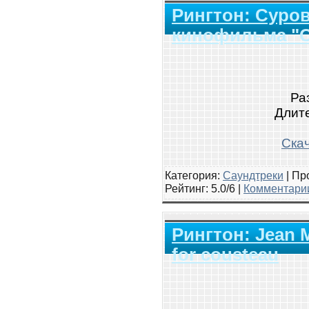
Рингтон: Суров
кинофильма "С
Ра
Длите
Скач
Категория:
Саундтреки
|
Про
Рейтинг
: 5.0/6 |
Комментарии
Рингтон: Jean M
for cousteau