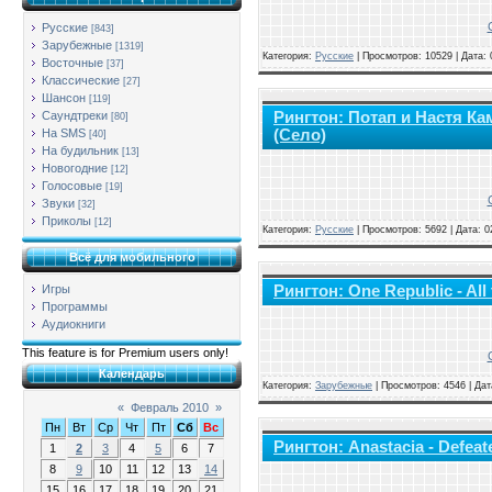
Русские
[843]
Зарубежные
[1319]
Категория:
Русские
|
Просмотров: 10529 | Дата:
Восточные
[37]
Классические
[27]
Шансон
[119]
Рингтон: Потап и Настя Ка
Саундтреки
[80]
(Село)
На SMS
[40]
На будильник
[13]
Новогодние
[12]
Голосовые
[19]
Звуки
[32]
Приколы
[12]
Категория:
Русские
|
Просмотров: 5692 | Дата:
0
Всё для мобильного
Рингтон: One Republic - All
Игры
Программы
Аудиокниги
This feature is for Premium users only!
Календарь
Категория:
Зарубежные
|
Просмотров: 4546 | Да
«
Февраль 2010
»
Пн
Вт
Ср
Чт
Пт
Сб
Вс
Рингтон: Anastacia - Defeat
1
2
3
4
5
6
7
8
9
10
11
12
13
14
15
16
17
18
19
20
21