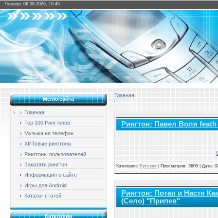
Четверг, 06.08.2026, 10:45
Главная
Меню сайта
Главная
Top 100 Рингтонов
Рингтон: Павел Воля feath
Музыка на телефон
ХИТовые рингтоны
Рингтоны пользователей
Заказать рингтон
Категория:
Русские
|
Просмотров: 3605 | Дата:
0
Информация о сайте
Игры для Android
Рингтон: Потап и Настя Ка
Каталог статей
(Село) "Припев"
Категории