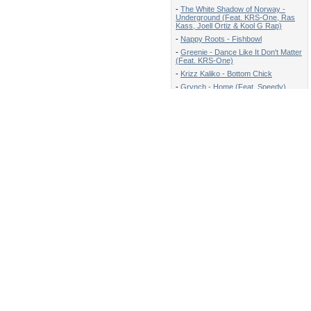
-
The White Shadow of Norway -
Underground (Feat. KRS-One, Ras
Kass, Joell Ortiz & Kool G Rap)
-
Nappy Roots - Fishbowl
-
Greenie - Dance Like It Don't Matter
(Feat. KRS-One)
-
Krizz Kaliko - Bottom Chick
-
Grynch - Home (Feat. Speedy)
-
The Returners - She Just Thinks
-
B.o.B - Magic (feat. Rivers Cuomo
of Weezer)
-
Kno - Spread Your Wings
-
S.A.S - Shout
Новости
Профессиональный ремонт
микроволновых печей:
диагностика, частые поломки и
советы по эксплуатации
20.07.2026
Компьютеры будущего: технологии,
которые меняют реальность
07.10.2025
Преимущества лазерной
гравировки клавиатуры
10.06.2025
Как устроено сетевое