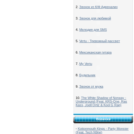
2.
Звонок из К/Ф Адреналин
3.
Звонок для любимой
4.
Мелодия для SMS
5.
Vertu - Тревожный рассвет
6.
Мексиканская гитара
7.
My Vertu
8.
Будильник
9.
Звонок от мужа
10.
The White Shadow of Norway -
Underground (Feat. KRS-One, Ras
Kass, Joell Ortiz & Kool G Rap)
Новинки
-
Kottonmouth Kings - Party Monster
(Feat. Tech N9ne)