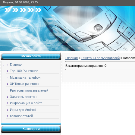
Вторник, 04.08.2026, 23:45
Меню сайта
Главная
»
Рингтоны пользователей
» Класси
Главная
В категории материалов
:
0
Top 100 Рингтонов
Музыка на телефон
ХИТовые рингтоны
Рингтоны пользователей
Заказать рингтон
Информация о сайте
Игры для Android
Каталог статей
Категории