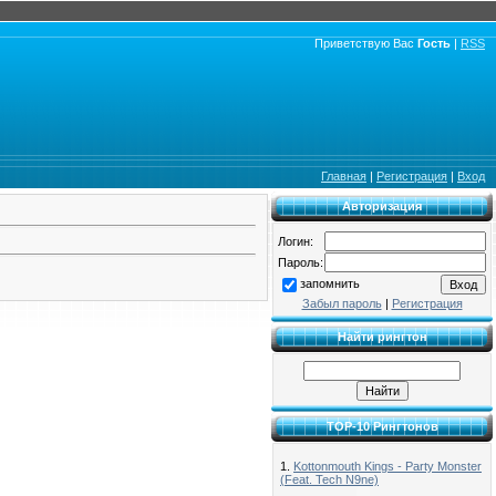
Приветствую Вас
Гость
|
RSS
Главная
|
Регистрация
|
Вход
Авторизация
Логин:
Пароль:
запомнить
Забыл пароль
|
Регистрация
Найти рингтон
TOP-10 Рингтонов
1.
Kottonmouth Kings - Party Monster
(Feat. Tech N9ne)