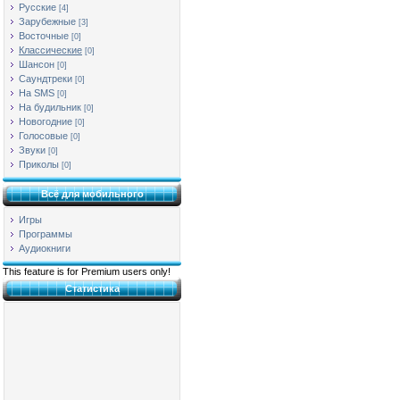
Русские
[4]
Зарубежные
[3]
Восточные
[0]
Классические
[0]
Шансон
[0]
Саундтреки
[0]
На SMS
[0]
На будильник
[0]
Новогодние
[0]
Голосовые
[0]
Звуки
[0]
Приколы
[0]
Всё для мобильного
Игры
Программы
Аудиокниги
This feature is for Premium users only!
Статистика