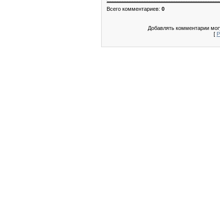
Всего комментариев
:
0
Добавлять комментарии могу
[
Р
Лучшие новинки рингтонов д
Разное
Ringtones.