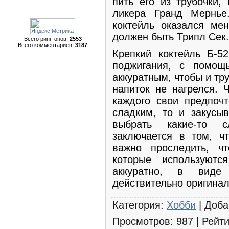
пить его из трубочки,
ликера Гранд Мернье
коктейль оказался ме
должен быть Трипл Сек.
Всего рингтонов:
2553
Всего комментариев:
3187
Крепкий коктейль Б-5
поджигания, с помощ
аккуратным, чтобы и тр
напиток не нагрелся. Ч
каждого свои предпочт
сладким, то и закусыв
выбрать какие-то 
заключается в том, чт
важно проследить, ч
которые используютс
аккуратно, в виде
действительно оригина
Категория
:
Хобби
|
Доба
Просмотров
:
987
|
Рейти