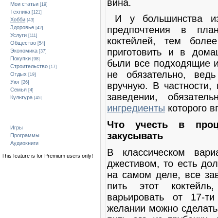
вина.
Мои статьи
[19]
Техника
[121]
И у большинства из
Хобби
[43]
Здоровье
предпочтения в пла
[42]
Услуги
[111]
коктейлей, тем боле
Общество
[54]
приготовить и в дома
Экономика
[37]
Покупки
[98]
были все подходящие и
Строительство
[17]
не обязательно, вед
Отдых
[19]
Уют
[26]
вручную. В частности,
Семья
[4]
заведении, обязател
Культура
[45]
ингредиенты
которого в
Всё для мобильного
Что учесть в проц
Игры
закусывать
Программы
Аудиокниги
В классическом вариа
This feature is for Premium users only!
джестивом, то есть до
Статистика
на самом деле, все зав
пить этот коктейль
варьировать от 17-т
желании можно сделать 