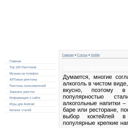
Четверг, 06.08.2026, 23:22
Меню сайта
Главная
»
Статьи
»
Хобби
Главная
Рецепты приготовления 
Top 100 Рингтонов
Музыка на телефон
Думается, многие согл
ХИТовые рингтоны
алкоголь в чистом виде
Рингтоны пользователей
вкусно, поэтому 
Заказать рингтон
популярностью ста
Информация о сайте
алкогольные напитки –
Игры для Android
баре или ресторане, п
Каталог статей
выбор коктейлей в
популярные крепкие на
Категории