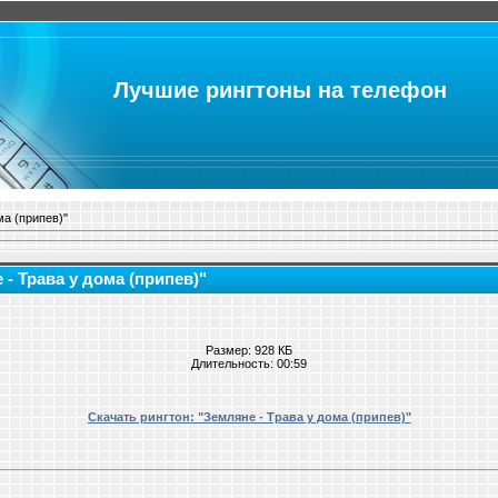
Лучшие рингтоны на телефон
ма (припев)"
 - Трава у дома (припев)"
Размер: 928 КБ
Длительность: 00:59
Скачать рингтон: "Земляне - Трава у дома (припев)"