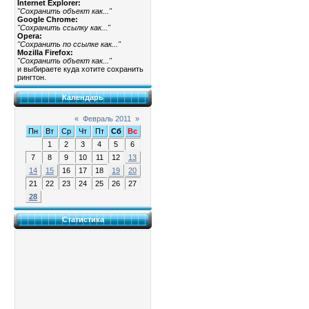
Internet Explorer:
"Сохранить объект как..."
Google Chrome:
"Сохранить ссылку как..."
Opera:
"Сохранить по ссылке как..."
Mozilla Firefox:
"Сохранить объект как..."
и выбираете куда хотите сохранить
рингтон.
Календарь
«
Февраль 2011
»
Пн
Вт
Ср
Чт
Пт
Сб
Вс
1
2
3
4
5
6
7
8
9
10
11
12
13
14
15
16
17
18
19
20
21
22
23
24
25
26
27
28
Статистика