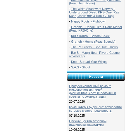
(Feat. Tech N9ne)
-
The White Shadow of Norway -
Underground (Feat. KRS-One, Ras
Kass, Joell Ortiz & Kool G Rap)
-
Nappy Roots - Fishbowl
-
Greenie - Dance Like It Don't Matter
(Feat. KRS-One)
-
Krizz Kaliko - Bottom Chick
-
Grynch - Home (Feat. Speedy)
-
The Returners - She Just Thinks
-
B.o.B - Magic (feat. Rivers Cuomo
of Weezer)
-
Kno - Spread Your Wings
-
S.A.S - Shout
Новости
Профессиональный ремонт
микроволновых печей:
диагностика, частые поломки и
советы по эксплуатации
20.07.2026
Компьютеры будущего: технологии,
которые меняют реальность
07.10.2025
Преимущества лазерной
гравировки клавиатуры
10.06.2025