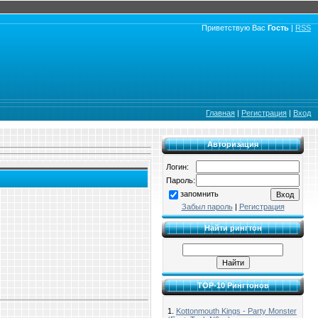
Приветствую Вас
Гость
|
RSS
Главная
|
Регистрация
|
Вход
Авторизация
Логин:
Пароль:
запомнить
Забыл пароль
|
Регистрация
Найти рингтон
TOP-10 Рингтонов
1.
Kottonmouth Kings - Party Monster