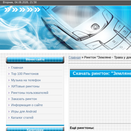
Вторник, 04.08.2026, 21:58
Главная
» Рингтон "Земляне - Трава у до
Меню сайта
Главная
Скачать рингтон: "Земляне
Top 100 Рингтонов
Музыка на телефон
ХИТовые рингтоны
Рингтоны пользователей
Заказать рингтон
Информация о сайте
Игры для Android
Каталог статей
Ещё рингтоны:
Категории