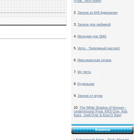
(Feat. Tech N9ne)
2.
Звонок из К/Ф Адреналин
3.
Звонок для любимой
4.
Мелодия для SMS
5.
Vertu - Тревожный рассвет
6.
Мексиканская гитара
7.
My Vertu
8.
Будильник
9.
Звонок от мужа
10.
The White Shadow of Norway -
Underground (Feat. KRS-One, Ras
Kass, Joell Ortiz & Kool G Rap)
Новинки
-
Kottonmouth Kings - Party Monster