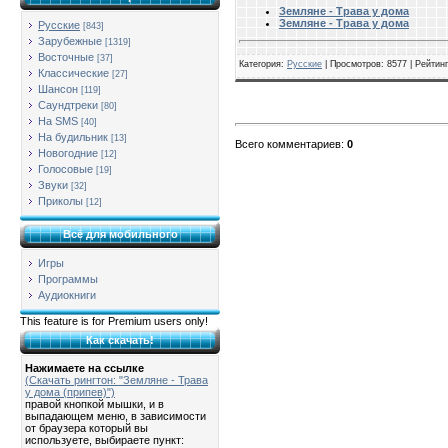
Земляне - Трава у дома
Земляне - Трава у дома
Русские
[843]
Зарубежные
[1319]
Восточные
[37]
Категория
:
Русские
|
Просмотров
: 8577 |
Рейтинг
Классические
[27]
Шансон
[119]
Саундтреки
[80]
На SMS
[40]
На будильник
[13]
Всего комментариев
:
0
Новогодние
[12]
Голосовые
[19]
Звуки
[32]
Приколы
[12]
Всё для мобильного
Игры
Программы
Аудиокниги
This feature is for Premium users only!
Как скачать!
Нажимаете на ссылке
(Скачать рингтон: "Земляне - Трава
у дома (припев)")
правой кнопкой мышки, и в
выпадающем меню, в зависимости
от браузера который вы
используете, выбираете пункт: