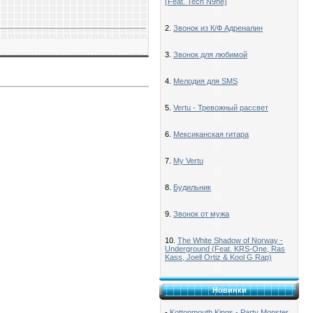
(Feat. Tech N9ne)
2.
Звонок из К/Ф Адреналин
3.
Звонок для любимой
4.
Мелодия для SMS
5.
Vertu - Тревожный рассвет
6.
Мексиканская гитара
7.
My Vertu
8.
Будильник
9.
Звонок от мужа
10.
The White Shadow of Norway -
Underground (Feat. KRS-One, Ras
Kass, Joell Ortiz & Kool G Rap)
Новинки
-
Kottonmouth Kings - Party Monster