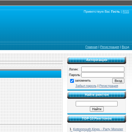
Приветствую Вас
Гость
|
RSS
Главная
|
Регистрация
|
Вход
Авторизация
Логин:
Пароль:
запомнить
Забыл пароль
|
Регистрация
Найти рингтон
TOP-10 Рингтонов
1.
Kottonmouth Kings - Party Monster