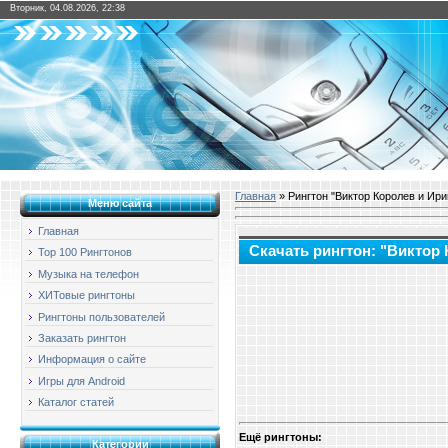
Вторник, 04.08.2026, 22:38
Главная
» Рингтон "Виктор Королев и Ирин
Меню сайта
Главная
Скачать рингтон: "Виктор 
Top 100 Рингтонов
Музыка на телефон
ХИТовые рингтоны
Рингтоны пользователей
Заказать рингтон
Информация о сайте
Игры для Android
Каталог статей
Ещё рингтоны:
Категории