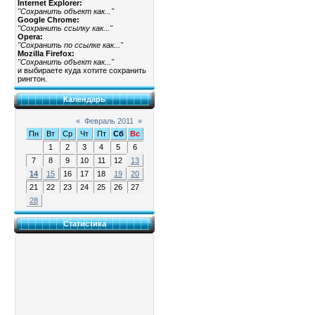
Internet Explorer:
"Сохранить объект как..."
Google Chrome:
"Сохранить ссылку как..."
Opera:
"Сохранить по ссылке как..."
Mozilla Firefox:
"Сохранить объект как..."
и выбираете куда хотите сохранить
рингтон.
Календарь
«
Февраль 2011
»
Пн
Вт
Ср
Чт
Пт
Сб
Вс
1
2
3
4
5
6
7
8
9
10
11
12
13
14
15
16
17
18
19
20
21
22
23
24
25
26
27
28
Статистика