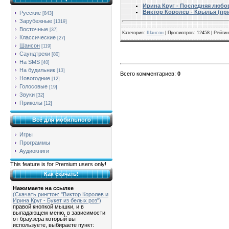
Ирина Круг - Последняя любо
Виктор Королёв - Крылья (пр
Русские
[843]
Зарубежные
[1319]
Восточные
[37]
Категория
:
Шансон
|
Просмотров
: 12458 |
Рейтин
Классические
[27]
Шансон
[119]
Саундтреки
[80]
На SMS
[40]
На будильник
[13]
Всего комментариев
:
0
Новогодние
[12]
Голосовые
[19]
Звуки
[32]
Приколы
[12]
Всё для мобильного
Игры
Программы
Аудиокниги
This feature is for Premium users only!
Как скачать!
Нажимаете на ссылке
(Скачать рингтон: "Виктор Королев и
Ирина Круг - Букет из белых роз")
правой кнопкой мышки, и в
выпадающем меню, в зависимости
от браузера который вы
используете, выбираете пункт: