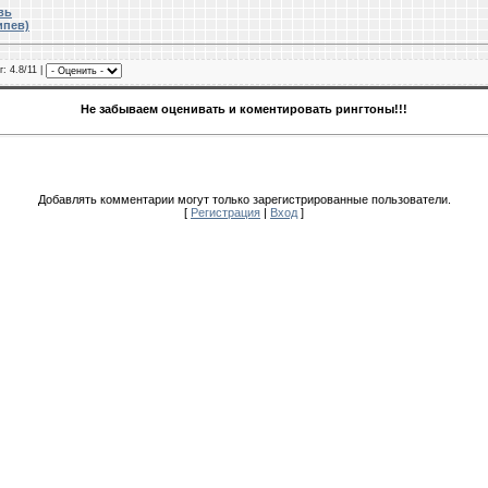
вь
ипев)
г
: 4.8/11 |
Не забываем оценивать и коментировать рингтоны!!!
Добавлять комментарии могут только зарегистрированные пользователи.
[
Регистрация
|
Вход
]