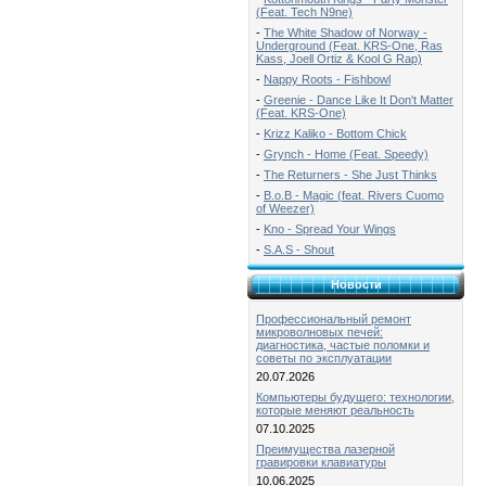
(Feat. Tech N9ne)
-
The White Shadow of Norway -
Underground (Feat. KRS-One, Ras
Kass, Joell Ortiz & Kool G Rap)
-
Nappy Roots - Fishbowl
-
Greenie - Dance Like It Don't Matter
(Feat. KRS-One)
-
Krizz Kaliko - Bottom Chick
-
Grynch - Home (Feat. Speedy)
-
The Returners - She Just Thinks
-
B.o.B - Magic (feat. Rivers Cuomo
of Weezer)
-
Kno - Spread Your Wings
-
S.A.S - Shout
Новости
Профессиональный ремонт
микроволновых печей:
диагностика, частые поломки и
советы по эксплуатации
20.07.2026
Компьютеры будущего: технологии,
которые меняют реальность
07.10.2025
Преимущества лазерной
гравировки клавиатуры
10.06.2025