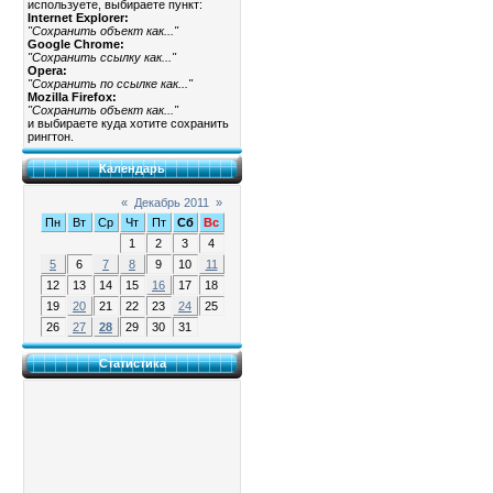
используете, выбираете пункт:
Internet Explorer:
"Сохранить объект как..."
Google Chrome:
"Сохранить ссылку как..."
Opera:
"Сохранить по ссылке как..."
Mozilla Firefox:
"Сохранить объект как..."
и выбираете куда хотите сохранить
рингтон.
Календарь
«
Декабрь 2011
»
Пн
Вт
Ср
Чт
Пт
Сб
Вс
1
2
3
4
5
6
7
8
9
10
11
12
13
14
15
16
17
18
19
20
21
22
23
24
25
26
27
28
29
30
31
Статистика