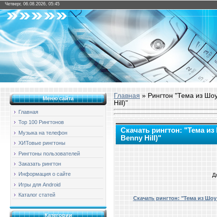
Четверг, 06.08.2026, 05:45
Главная
» Рингтон "Тема из Шо
Меню сайта
Hill)"
Главная
Top 100 Рингтонов
Скачать рингтон: "Тема из
Музыка на телефон
Benny Hill)"
ХИТовые рингтоны
Рингтоны пользователей
Заказать рингтон
Информация о сайте
Д
Игры для Android
Каталог статей
Скачать рингтон: "Тема из Шоу
Категории