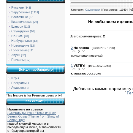
Русские
[843]
Категория
:
Саундтреки
|
Просмотров
: 11949 |
Ре
Зарубежные
[1319]
Восточные
[37]
Не забываем оценива
Классические
[27]
Шансон
[119]
Саундтреки
[80]
На SMS
Всего комментариев
:
2
[40]
На будильник
[13]
Новогодние
[12]
2
Не важно
(03.08.2012 10:39)
Голосовые
[19]
0
Звуки
прикольная песенка)
[32]
Приколы
[12]
1
VSTBYI
(16.01.2012 12:58)
0
Всё для мобильного
клаааааасссссссно
Игры
Программы
Аудиокниги
Добавлять комментарии могут
[
Ре
This feature is for Premium users only!
Как скачать!
Нажимаете на ссылке
(Скачать рингтон: "Тема из Шоу
Бенни Хилла (Theme from Show of
Benny Hill)")
правой кнопкой мышки, и в
выпадающем меню, в зависимости
от браузера который вы